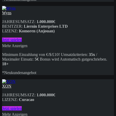
Wyns
JAHRESUMSATZ:
1.000.000€
BESITZER:
Liernin Enterprises LTD
LIZENZ:
Komoren (Anjouan)
Jetzt spielen
Mehr Anzeigen
Minimum Einzahlung von €/$/£10! Umsatzkriterien:
35x
/
Maximaler Einsatz:
5€
Bonus wird Automatisch gutgeschrieben.
18+
*Neukundenangebot
XON
JAHRESUMSATZ:
1.000.000€
LIZENZ:
Curacao
Jetzt spielen
Mehr Anzeigen