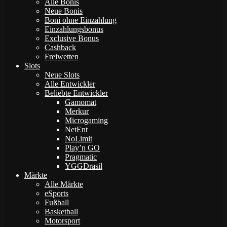
Alle Bonis
Neue Bonis
Boni ohne Einzahlung
Einzahlungsbonus
Exclusive Bonus
Cashback
Freiwetten
Slots
Neue Slots
Alle Entwickler
Beliebte Entwickler
Gamomat
Merkur
Microgaming
NetEnt
NoLimit
Play’n GO
Pragmatic
YGGDrasil
Märkte
Alle Märkte
eSports
Fußball
Basketball
Motorsport