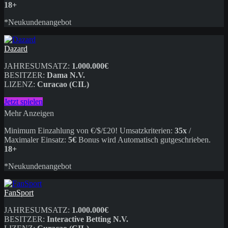
18+
*Neukundenangebot
Dazard
JAHRESUMSATZ:
1.000.000€
BESITZER:
Dama N.V.
LIZENZ:
Curacao (CIL)
Jetzt spielen
Mehr Anzeigen
Minimum Einzahlung von €/$/£20! Umsatzkriterien:
35x
/
Maximaler Einsatz:
5€
Bonus wird Automatisch gutgeschrieben.
18+
*Neukundenangebot
FanSport
JAHRESUMSATZ:
1.000.000€
BESITZER:
Interactive Betting N.V.