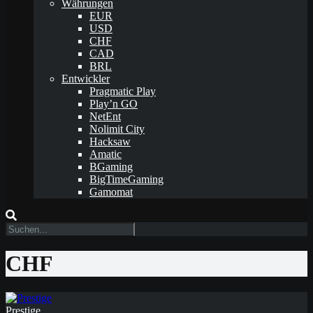
Währungen
EUR
USD
CHF
CAD
BRL
Entwickler
Pragmatic Play
Play’n GO
NetEnt
Nolimit City
Hacksaw
Amatic
BGaming
BigTimeGaming
Gamomat
CHF
Prestige