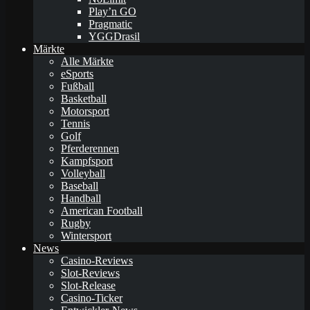
Play’n GO
Pragmatic
YGGDrasil
Märkte
Alle Märkte
eSports
Fußball
Basketball
Motorsport
Tennis
Golf
Pferderennen
Kampfsport
Volleyball
Baseball
Handball
American Football
Rugby
Wintersport
News
Casino-Reviews
Slot-Reviews
Slot-Release
Casino-Ticker