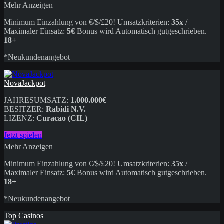
Mehr Anzeigen
Minimum Einzahlung von €/$/£20! Umsatzkriterien:
35x
/
Maximaler Einsatz:
5€
Bonus wird Automatisch gutgeschrieben.
18+
*Neukundenangebot
NovaJackpot
JAHRESUMSATZ:
1.000.000€
BESITZER:
Rabidi N.V.
LIZENZ:
Curacao (CIL)
Jetzt spielen
Mehr Anzeigen
Minimum Einzahlung von €/$/£20! Umsatzkriterien:
35x
/
Maximaler Einsatz:
5€
Bonus wird Automatisch gutgeschrieben.
18+
*Neukundenangebot
Top Casinos