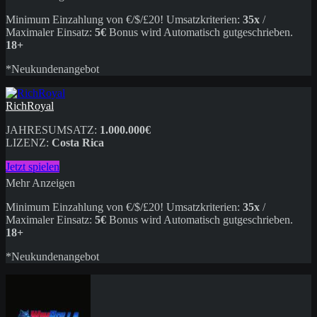
Minimum Einzahlung von €/$/£20! Umsatzkriterien:
35x
/
Maximaler Einsatz:
5€
Bonus wird Automatisch gutgeschrieben.
18+
*Neukundenangebot
RichRoyal
JAHRESUMSATZ:
1.000.000€
LIZENZ:
Costa Rica
Jetzt spielen
Mehr Anzeigen
Minimum Einzahlung von €/$/£20! Umsatzkriterien:
35x
/
Maximaler Einsatz:
5€
Bonus wird Automatisch gutgeschrieben.
18+
*Neukundenangebot