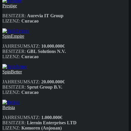
Prestige
BESITZER:
Aurevia IT Group
LIZENZ:
Curacao
SpinEmpire
JAHRESUMSATZ:
10.000.000€
BESITZER:
GBL Solutions N.V.
LIZENZ:
Curacao
SpinBetter
JAHRESUMSATZ:
20.000.000€
BESITZER:
Sprut Group B.V.
LIZENZ:
Curacao
Betista
JAHRESUMSATZ:
1.000.000€
BESITZER:
Liernin Enterprises LTD
LIZENZ:
Komoren (Anjouan)