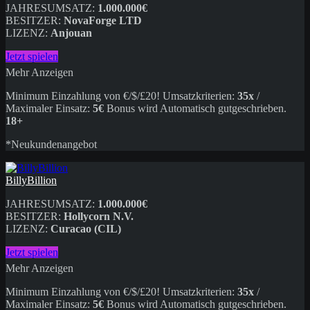
JAHRESUMSATZ:
1.000.000€
BESITZER:
NovaForge LTD
LIZENZ:
Anjouan
Jetzt spielen
Mehr Anzeigen
Minimum Einzahlung von €/$/£20! Umsatzkriterien:
35x
/
Maximaler Einsatz:
5€
Bonus wird Automatisch gutgeschrieben.
18+
*Neukundenangebot
BillyBillion
JAHRESUMSATZ:
1.000.000€
BESITZER:
Hollycorn N.V.
LIZENZ:
Curacao (CIL)
Jetzt spielen
Mehr Anzeigen
Minimum Einzahlung von €/$/£20! Umsatzkriterien:
35x
/
Maximaler Einsatz:
5€
Bonus wird Automatisch gutgeschrieben.