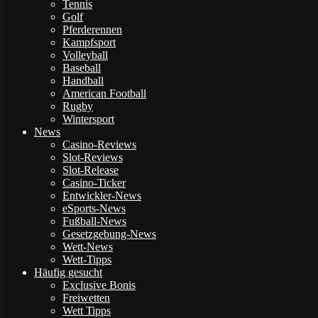
Tennis
Golf
Pferderennen
Kampfsport
Volleyball
Baseball
Handball
American Football
Rugby
Wintersport
News
Casino-Reviews
Slot-Reviews
Slot-Release
Casino-Ticker
Entwickler-News
eSports-News
Fußball-News
Gesetzgebung-News
Wett-News
Wett-Tipps
Häufig gesucht
Exclusive Bonis
Freiwetten
Wett Tipps