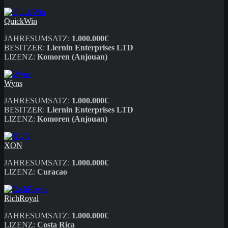
QuickWin
JAHRESUMSATZ:
1.000.000€
BESITZER:
Liernin Enterprises LTD
LIZENZ:
Komoren (Anjouan)
Wyns
JAHRESUMSATZ:
1.000.000€
BESITZER:
Liernin Enterprises LTD
LIZENZ:
Komoren (Anjouan)
XON
JAHRESUMSATZ:
1.000.000€
LIZENZ:
Curacao
RichRoyal
JAHRESUMSATZ:
1.000.000€
LIZENZ:
Costa Rica