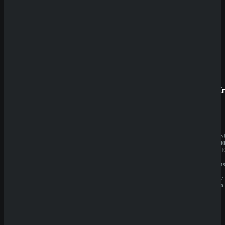
Neue Casinos
Prestige
SpinE
BESITZER:
JAHRES
Aurevia
10.000.0
IT
BESITZE
Group
GBL
LIZENZ:
Solution
Curacao
N.V.
LIZENZ:
Curacao