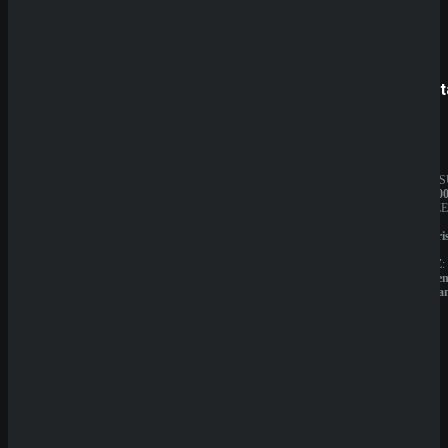
SpinBetter
Betist
JAHRESUMSATZ:
JAHRES
20.000.000€
1.000.00
BESITZER:
BESITZE
Sprut
Liernin
Group
Enterpri
B.V.
LTD
LIZENZ:
LIZENZ:
Curacao
Komore
(Anjoua