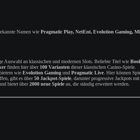
bekannte Namen wie
Pragmatic Play, NetEnt, Evolution Gaming, M
ige Auswahl an klassischen und modernen Slots. Beliebte Titel wie
Book
ker
finden hier über
100 Varianten
dieser klassischen Casino-Spiele.
ietern wie
Evolution Gaming
und
Pragmatic Live
. Hier können Spie
ffen, gibt es über
50 Jackpot-Spiele
, darunter progressive Jackpots mi
und bietet über
2000 neue Spiele
an, die ständig erweitert werden.