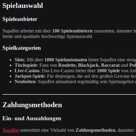
Spielauswahl
Spieleanbieter
SupaBet arbeitet mit über
100 Spieleanbietern
zusammen, darunter 
breite und qualitativ hochwertige Spielauswahl.
Spielkategorien
Slots
: Mit über
1000 Spielautomaten
bietet SupaBet eine ries
Tischspiele
: Fans von
Roulette, Blackjack, Baccarat
und
Po
Live-Casino
: Das Live-Casino bietet über
1000 Spiele
von Anb
Jackpot-Spiele
: Für diejenigen, die auf den großen Gewinn ho
Neuheiten
: SupaBet aktualisiert regelmäßig sein Spielangebot 
Zahlungsmethoden
Ein- und Auszahlungen
SupaBet
unterstützt eine Vielzahl von
Zahlungsmethoden
, darunter: