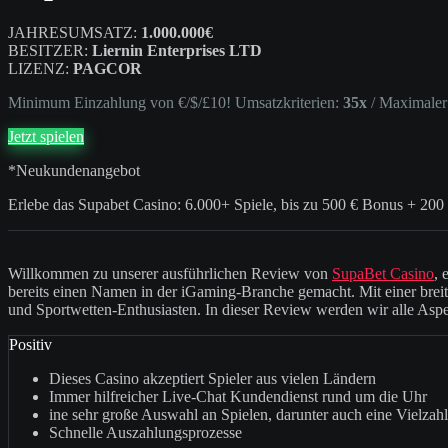
JAHRESUMSATZ:
1.000.000€
BESITZER:
Liernin Enterprises LTD
LIZENZ:
PAGCOR
Minimum Einzahlung von €/$/£10! Umsatzkriterien:
35x
/ Maximaler
Jetzt spielen
*Neukundenangebot
Erlebe das Supabet Casino: 6.000+ Spiele, bis zu 500 € Bonus + 200 F
Willkommen zu unserer ausführlichen Review von
SupaBet Casino
, 
bereits einen Namen in der iGaming-Branche gemacht. Mit einer breite
und Sportwetten-Enthusiasten. In dieser Review werden wir alle As
Positiv
Dieses Casino akzeptiert Spieler aus vielen Ländern
Immer hilfreicher Live-Chat Kundendienst rund um die Uhr
ine sehr große Auswahl an Spielen, darunter auch eine Vielzah
Schnelle Auszahlungsprozesse