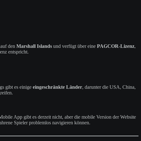
 auf den
Marshall Islands
und verfügt über eine
PAGCOR-Lizenz
,
enz entspricht.
gs gibt es einige
eingeschränkte Länder
, darunter die USA, China,
reifen.
Mobile App gibt es derzeit nicht, aber die mobile Version der Website
rfahrene Spieler problemlos navigieren können.