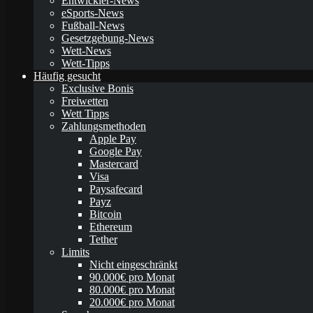
Entwickler-News
eSports-News
Fußball-News
Gesetzgebung-News
Wett-News
Wett-Tipps
Häufig gesucht
Exclusive Bonis
Freiwetten
Wett Tipps
Zahlungsmethoden
Apple Pay
Google Pay
Mastercard
Visa
Paysafecard
Payz
Bitcoin
Ethereum
Tether
Limits
Nicht eingeschränkt
90.000€ pro Monat
80.000€ pro Monat
20.000€ pro Monat