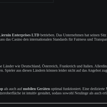
Liernin Enterprises LTD
betrieben. Das Unternehmen hat seinen Sitz
 dass das Casino den internationalen Standards für Fairness und Transpar
he Länder wie Deutschland, Österreich, Frankreich und Italien. Allerdin
 Spieler aus diesen Ländern können leider nicht auf das Angebot zug
op
als auch auf
mobilen Geräten
optimal funktioniert. Eine dedizierte 
tzeroberfläche ist intuitiv gestaltet, sodass sowohl Neulinge als auch e