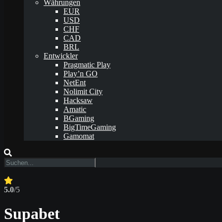
Währungen
EUR
USD
CHF
CAD
BRL
Entwickler
Pragmatic Play
Play’n GO
NetEnt
Nolimit City
Hacksaw
Amatic
BGaming
BigTimeGaming
Gamomat
5.0
/5
Supabet