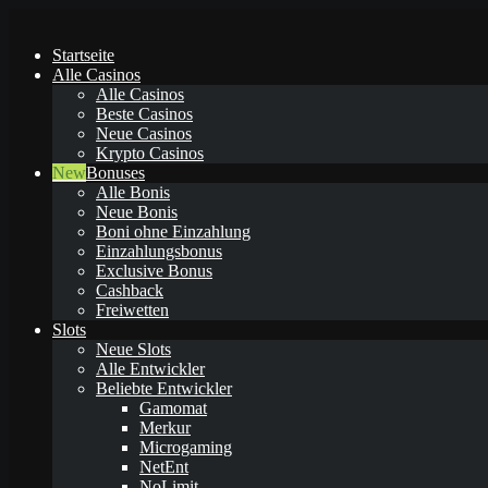
Startseite
Alle Casinos
Alle Casinos
Beste Casinos
Neue Casinos
Krypto Casinos
Bonuses
Alle Bonis
Neue Bonis
Boni ohne Einzahlung
Einzahlungsbonus
Exclusive Bonus
Cashback
Freiwetten
Slots
Neue Slots
Alle Entwickler
Beliebte Entwickler
Gamomat
Merkur
Microgaming
NetEnt
NoLimit