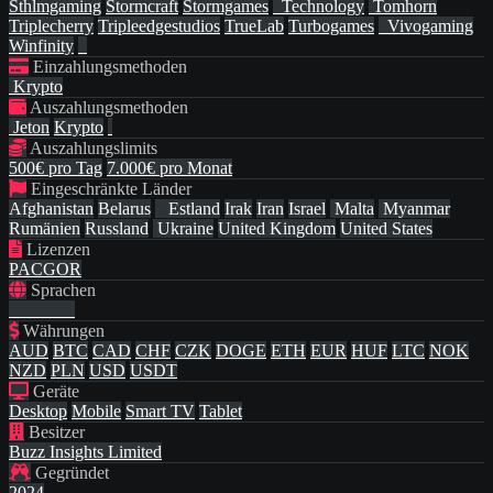
Sthlmgaming
Stormcraft
Stormgames
Technology
Tomhorn
Triplecherry
Tripleedgestudios
TrueLab
Turbogames
Vivogaming
Winfinity
Einzahlungsmethoden
Krypto
Auszahlungsmethoden
Jeton
Krypto
Auszahlungslimits
500€ pro Tag
7.000€ pro Monat
Eingeschränkte Länder
Afghanistan
Belarus
Estland
Irak
Iran
Israel
Malta
Myanmar
Rumänien
Russland
Ukraine
United Kingdom
United States
Lizenzen
PACGOR
Sprachen
Währungen
AUD
BTC
CAD
CHF
CZK
DOGE
ETH
EUR
HUF
LTC
NOK
NZD
PLN
USD
USDT
Geräte
Desktop
Mobile
Smart TV
Tablet
Besitzer
Buzz Insights Limited
Gegründet
2024