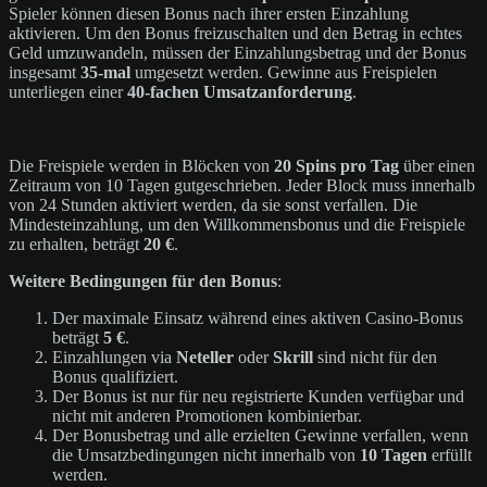
Spieler können diesen Bonus nach ihrer ersten Einzahlung
aktivieren. Um den Bonus freizuschalten und den Betrag in echtes
Geld umzuwandeln, müssen der Einzahlungsbetrag und der Bonus
insgesamt
35-mal
umgesetzt werden. Gewinne aus Freispielen
unterliegen einer
40-fachen Umsatzanforderung
.
Die Freispiele werden in Blöcken von
20 Spins pro Tag
über einen
Zeitraum von 10 Tagen gutgeschrieben. Jeder Block muss innerhalb
von 24 Stunden aktiviert werden, da sie sonst verfallen. Die
Mindesteinzahlung, um den Willkommensbonus und die Freispiele
zu erhalten, beträgt
20 €
.
Weitere Bedingungen für den Bonus
:
Der maximale Einsatz während eines aktiven Casino-Bonus
beträgt
5 €
.
Einzahlungen via
Neteller
oder
Skrill
sind nicht für den
Bonus qualifiziert.
Der Bonus ist nur für neu registrierte Kunden verfügbar und
nicht mit anderen Promotionen kombinierbar.
Der Bonusbetrag und alle erzielten Gewinne verfallen, wenn
die Umsatzbedingungen nicht innerhalb von
10 Tagen
erfüllt
werden.