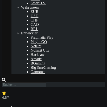
Smart TV
Währungen
EUR
USD
CHF
CAD
BRL
Entwickler
Pragmatic Play
Play’n GO
NetEnt
Nolimit City
Hacksaw
Amatic
BGaming
BigTimeGaming
Gamomat
4.6
/5