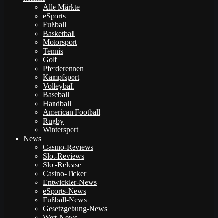
Alle Märkte
eSports
Fußball
Basketball
Motorsport
Tennis
Golf
Pferderennen
Kampfsport
Volleyball
Baseball
Handball
American Football
Rugby
Wintersport
News
Casino-Reviews
Slot-Reviews
Slot-Release
Casino-Ticker
Entwickler-News
eSports-News
Fußball-News
Gesetzgebung-News
Wett-News