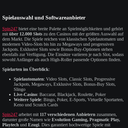
Spielauswahl und Softwareanbieter
Spin247
bietet eine breite Palette an Spielmöglichkeiten und gehört
mit
über 12.000 Slots
zu den Casinos mit der größten Auswahl auf
dem Markt. Die Spiele reichen von klassischen Spielautomaten und
modernen Video-Slots bis hin zu Megaways und progressiven
Jackpots. Exklusive Slots sowie Bonus-Buy-Optionen stehen
ebenfalls zur Verfügung. Die Einsätze variieren je nach Slot, sodass
sowohl Anfänger als auch High-Roller passende Optionen finden.
Spielarten im Überblick
:
Spielautomaten
: Video Slots, Classic Slots, Progressive
Jackpots, Megaways, Exklusive Slots, Bonus-Buy Slots,
Slingo
Live-Casino
: Baccarat, Blackjack, Roulette, Poker
Weitere Spiele
: Bingo, Poker, E-Sports, Virtuelle Sportarten,
Keno und Scratch Cards
Spin247
arbeitet mit
117 verschiedenen Anbietern
zusammen,
darunter große Namen wie
Evolution Gaming, Pragmatic Play,
Playtech
und
Ezugi
. Dies garantiert hochwertige Spiele mit