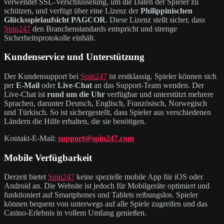
verwendet SSL-Verschlüsselung, um die Daten der Spieler zu
schützen, und verfügt über eine Lizenz der
Philippinischen
Glücksspielaufsicht PAGCOR
. Diese Lizenz stellt sicher, dass
Spin247
den Branchenstandards entspricht und strenge
Sicherheitsprotokolle einhält.
Kundenservice und Unterstützung
Der Kundensupport bei
Spin247
ist erstklassig. Spieler können sich
per
E-Mail
oder
Live-Chat
an das Support-Team wenden. Der
Live-Chat ist
rund um die Uhr
verfügbar und unterstützt mehrere
Sprachen, darunter Deutsch, Englisch, Französisch, Norwegisch
und Türkisch. So ist sichergestellt, dass Spieler aus verschiedenen
Ländern die Hilfe erhalten, die sie benötigen.
Kontakt-E-Mail:
support@spin247.com
Mobile Verfügbarkeit
Derzeit bietet
Spin247
keine spezielle mobile App für iOS oder
Android an. Die Website ist jedoch für Mobilgeräte optimiert und
funktioniert auf Smartphones und Tablets reibungslos. Spieler
können bequem von unterwegs auf alle Spiele zugreifen und das
Casino-Erlebnis in vollem Umfang genießen.