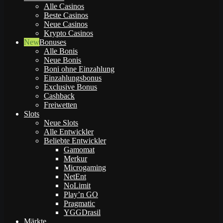
Alle Casinos
Beste Casinos
Neue Casinos
Krypto Casinos
Bonuses
Alle Bonis
Neue Bonis
Boni ohne Einzahlung
Einzahlungsbonus
Exclusive Bonus
Cashback
Freiwetten
Slots
Neue Slots
Alle Entwickler
Beliebte Entwickler
Gamomat
Merkur
Microgaming
NetEnt
NoLimit
Play’n GO
Pragmatic
YGGDrasil
Märkte