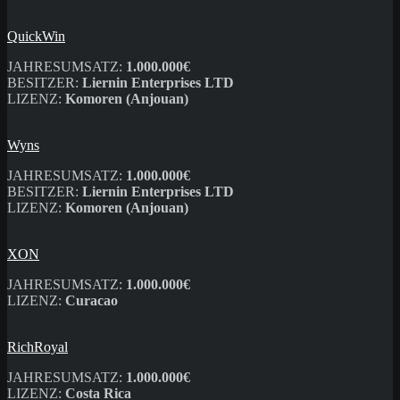
QuickWin
JAHRESUMSATZ:
1.000.000€
BESITZER:
Liernin Enterprises LTD
LIZENZ:
Komoren (Anjouan)
Wyns
JAHRESUMSATZ:
1.000.000€
BESITZER:
Liernin Enterprises LTD
LIZENZ:
Komoren (Anjouan)
XON
JAHRESUMSATZ:
1.000.000€
LIZENZ:
Curacao
RichRoyal
JAHRESUMSATZ:
1.000.000€
LIZENZ:
Costa Rica