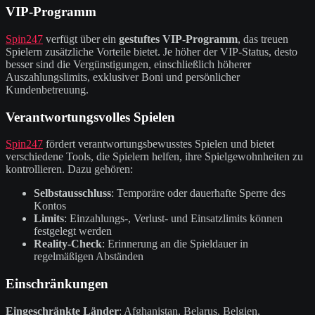
VIP-Programm
Spin247
verfügt über ein
gestuftes VIP-Programm
, das treuen
Spielern zusätzliche Vorteile bietet. Je höher der VIP-Status, desto
besser sind die Vergünstigungen, einschließlich höherer
Auszahlungslimits, exklusiver Boni und persönlicher
Kundenbetreuung.
Verantwortungsvolles Spielen
Spin247
fördert verantwortungsbewusstes Spielen und bietet
verschiedene Tools, die Spielern helfen, ihre Spielgewohnheiten zu
kontrollieren. Dazu gehören:
Selbstausschluss
: Temporäre oder dauerhafte Sperre des
Kontos
Limits
: Einzahlungs-, Verlust- und Einsatzlimits können
festgelegt werden
Reality-Check
: Erinnerung an die Spieldauer in
regelmäßigen Abständen
Einschränkungen
Eingeschränkte Länder
: Afghanistan, Belarus, Belgien,