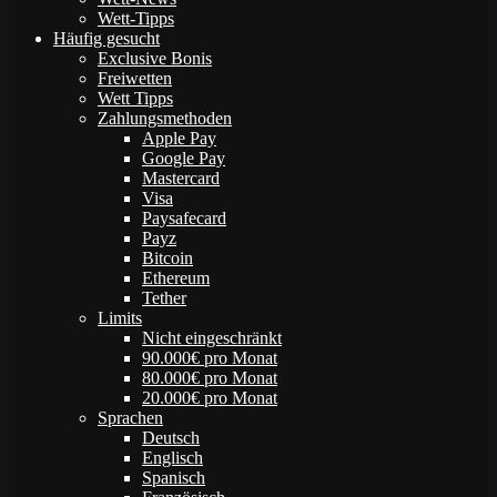
Wett-Tipps
Häufig gesucht
Exclusive Bonis
Freiwetten
Wett Tipps
Zahlungsmethoden
Apple Pay
Google Pay
Mastercard
Visa
Paysafecard
Payz
Bitcoin
Ethereum
Tether
Limits
Nicht eingeschränkt
90.000€ pro Monat
80.000€ pro Monat
20.000€ pro Monat
Sprachen
Deutsch
Englisch
Spanisch