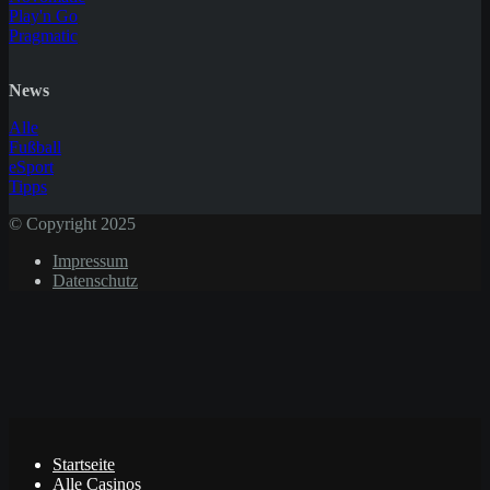
Play'n Go
Pragmatic
News
Alle
Fußball
eSport
Tipps
© Copyright 2025
Impressum
Datenschutz
Startseite
Alle Casinos