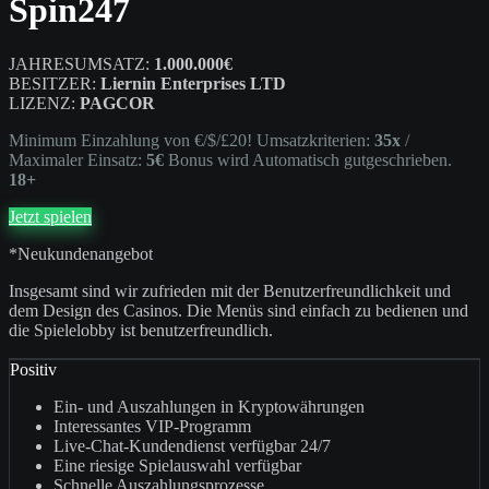
Spin247
JAHRESUMSATZ:
1.000.000€
BESITZER:
Liernin Enterprises LTD
LIZENZ:
PAGCOR
Minimum Einzahlung von €/$/£20! Umsatzkriterien:
35x
/
Maximaler Einsatz:
5€
Bonus wird Automatisch gutgeschrieben.
18+
Jetzt spielen
*Neukundenangebot
Insgesamt sind wir zufrieden mit der Benutzerfreundlichkeit und
dem Design des Casinos. Die Menüs sind einfach zu bedienen und
die Spielelobby ist benutzerfreundlich.
Positiv
Ein- und Auszahlungen in Kryptowährungen
Interessantes VIP-Programm
Live-Chat-Kundendienst verfügbar 24/7
Eine riesige Spielauswahl verfügbar
Schnelle Auszahlungsprozesse