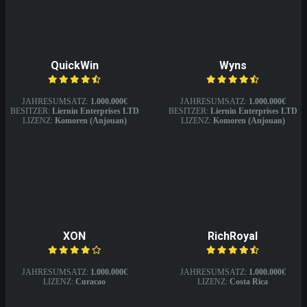
QuickWin
Wyns
JAHRESUMSATZ:
1.000.000€
JAHRESUMSATZ:
1.000.000€
BESITZER:
Liernin Enterprises LTD
BESITZER:
Liernin Enterprises LTD
LIZENZ:
Komoren (Anjouan)
LIZENZ:
Komoren (Anjouan)
XON
RichRoyal
JAHRESUMSATZ:
1.000.000€
JAHRESUMSATZ:
1.000.000€
LIZENZ:
Curacao
LIZENZ:
Costa Rica