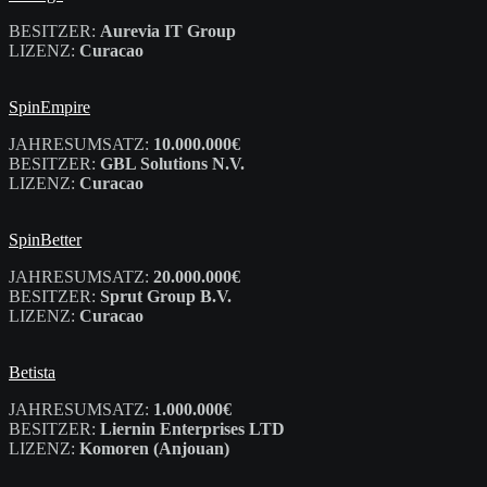
BESITZER:
Aurevia IT Group
LIZENZ:
Curacao
SpinEmpire
JAHRESUMSATZ:
10.000.000€
BESITZER:
GBL Solutions N.V.
LIZENZ:
Curacao
SpinBetter
JAHRESUMSATZ:
20.000.000€
BESITZER:
Sprut Group B.V.
LIZENZ:
Curacao
Betista
JAHRESUMSATZ:
1.000.000€
BESITZER:
Liernin Enterprises LTD
LIZENZ:
Komoren (Anjouan)