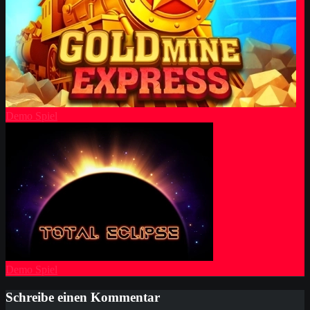
Demo Spiel
Demo Spiel
Schreibe einen Kommentar