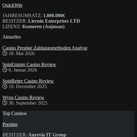
QuickWin
JAHRESUMSATZ:
1.000.000€
BESITZER:
Liernin Enterprises LTD
LIZENZ:
Komoren (Anjouan)
Aktuelles
Casino Prestige Zahlungsmethoden Analyse
18. Mai 2026
SpinEmpire Casino Review
6. Januar 2026
SpinBetter Casino Review
19. Dezember 2025
Wyns Casino Review
30. September 2025
Top Casinos
Prestige
BESITZER:
Aurevia IT Group