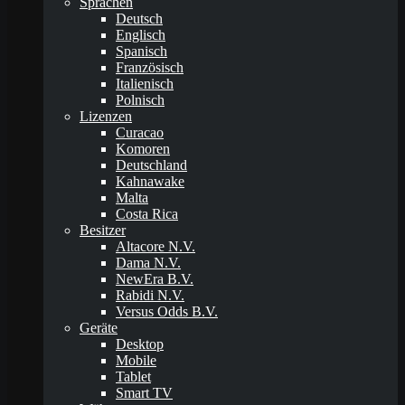
Sprachen
Deutsch
Englisch
Spanisch
Französisch
Italienisch
Polnisch
Lizenzen
Curacao
Komoren
Deutschland
Kahnawake
Malta
Costa Rica
Besitzer
Altacore N.V.
Dama N.V.
NewEra B.V.
Rabidi N.V.
Versus Odds B.V.
Geräte
Desktop
Mobile
Tablet
Smart TV