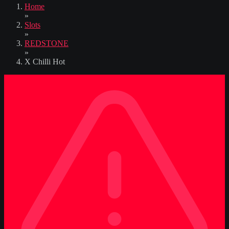
Home
»
Slots
»
REDSTONE
»
X Chilli Hot