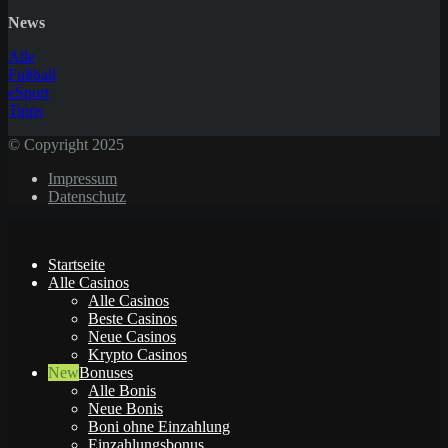
News
Alle
Fußball
eSport
Tipps
© Copyright 2025
Impressum
Datenschutz
Startseite
Alle Casinos
Alle Casinos
Beste Casinos
Neue Casinos
Krypto Casinos
Bonuses
Alle Bonis
Neue Bonis
Boni ohne Einzahlung
Einzahlungsbonus