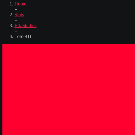
Home
»
Slots
»
Elk Studios
»
Toro 911