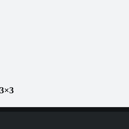
EUR
USD
CHF
CAD
BRL
ickler
Pragmatic Play
Play’n GO
NetEnt
Nolimit City
Hacksaw
Amatic
BGaming
BigTimeGaming
Gamomat
 3×3