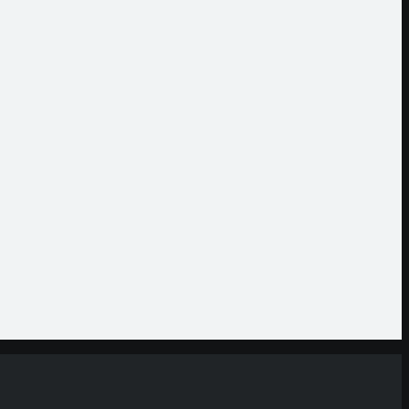
Suchen
Suchen