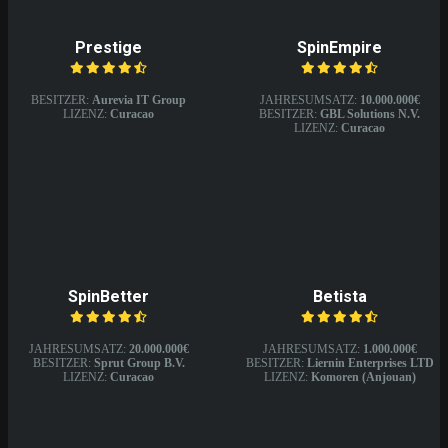
Prestige
SpinEmpire
BESITZER:
Aurevia IT Group
JAHRESUMSATZ:
10.000.000€
LIZENZ:
Curacao
BESITZER:
GBL Solutions N.V.
LIZENZ:
Curacao
SpinBetter
Betista
JAHRESUMSATZ:
20.000.000€
JAHRESUMSATZ:
1.000.000€
BESITZER:
Sprut Group B.V.
BESITZER:
Liernin Enterprises LTD
LIZENZ:
Curacao
LIZENZ:
Komoren (Anjouan)