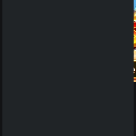
Demo Spiel