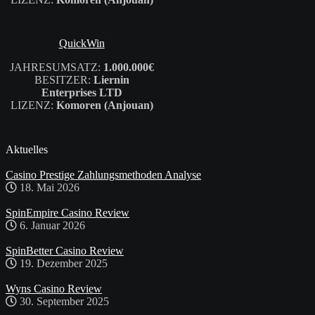
QuickWin
JAHRESUMSATZ:
1.000.000€
BESITZER:
Liernin
Enterprises LTD
LIZENZ:
Komoren (Anjouan)
Aktuelles
Casino Prestige Zahlungsmethoden Analyse
18. Mai 2026
SpinEmpire Casino Review
6. Januar 2026
SpinBetter Casino Review
19. Dezember 2025
Wyns Casino Review
30. September 2025