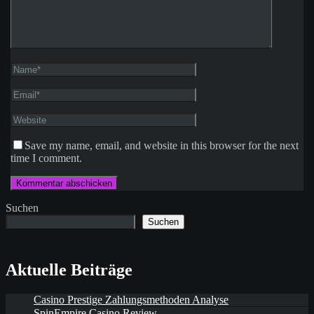
Save my name, email, and website in this browser for the next
time I comment.
Suchen
Suchen
Aktuelle Beiträge
Casino Prestige Zahlungsmethoden Analyse
SpinEmpire Casino Review