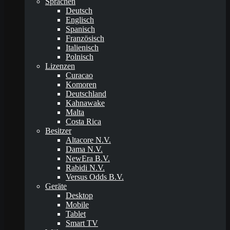
Sprachen
Deutsch
Englisch
Spanisch
Französisch
Italienisch
Polnisch
Lizenzen
Curacao
Komoren
Deutschland
Kahnawake
Malta
Costa Rica
Besitzer
Altacore N.V.
Dama N.V.
NewEra B.V.
Rabidi N.V.
Versus Odds B.V.
Geräte
Desktop
Mobile
Tablet
Smart TV