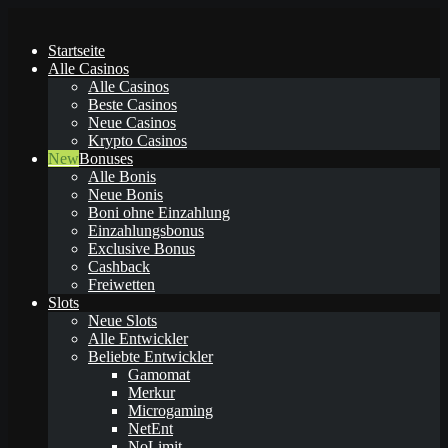
Startseite
Alle Casinos
Alle Casinos
Beste Casinos
Neue Casinos
Krypto Casinos
Bonuses
Alle Bonis
Neue Bonis
Boni ohne Einzahlung
Einzahlungsbonus
Exclusive Bonus
Cashback
Freiwetten
Slots
Neue Slots
Alle Entwickler
Beliebte Entwickler
Gamomat
Merkur
Microgaming
NetEnt
NoLimit