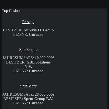
Top Casinos
Prestige
BESITZER:
Aurevia IT Group
LIZENZ:
Curacao
SpinEmpire
JAHRESUMSATZ:
10.000.000€
BESITZER:
GBL Solutions
N.V.
LIZENZ:
Curacao
SpinBetter
JAHRESUMSATZ:
20.000.000€
BESITZER:
Sprut Group B.V.
LIZENZ:
Curacao