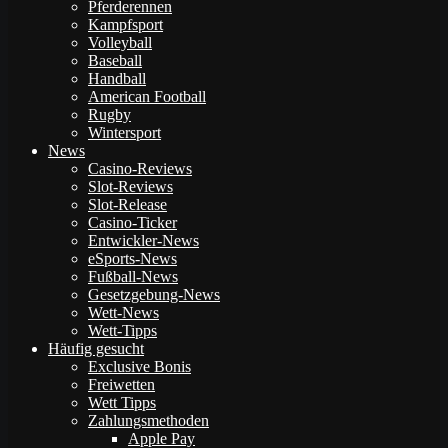
Pferderennen
Kampfsport
Volleyball
Baseball
Handball
American Football
Rugby
Wintersport
News
Casino-Reviews
Slot-Reviews
Slot-Release
Casino-Ticker
Entwickler-News
eSports-News
Fußball-News
Gesetzgebung-News
Wett-News
Wett-Tipps
Häufig gesucht
Exclusive Bonis
Freiwetten
Wett Tipps
Zahlungsmethoden
Apple Pay