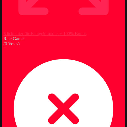
Klicke hier für Echtgeldmodus + 100% Bonus
Rate Game
(
0
Votes)