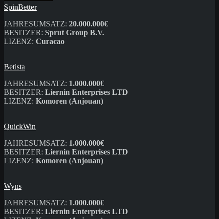
SpinBetter
JAHRESUMSATZ:
20.000.000€
BESITZER:
Sprut Group B.V.
LIZENZ:
Curacao
Betista
JAHRESUMSATZ:
1.000.000€
BESITZER:
Liernin Enterprises LTD
LIZENZ:
Komoren (Anjouan)
QuickWin
JAHRESUMSATZ:
1.000.000€
BESITZER:
Liernin Enterprises LTD
LIZENZ:
Komoren (Anjouan)
Wyns
JAHRESUMSATZ:
1.000.000€
BESITZER:
Liernin Enterprises LTD