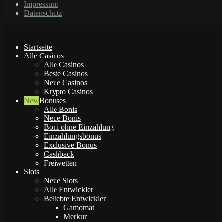
Impressum
Datenschutz
Startseite
Alle Casinos
Alle Casinos
Beste Casinos
Neue Casinos
Krypto Casinos
Bonuses
Alle Bonis
Neue Bonis
Boni ohne Einzahlung
Einzahlungsbonus
Exclusive Bonus
Cashback
Freiwetten
Slots
Neue Slots
Alle Entwickler
Beliebte Entwickler
Gamomat
Merkur