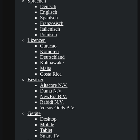
Sprachen
Deutsch
Englisch
Spanisch
Französisch
Italienisch
Polnisch
Lizenzen
Curacao
Komoren
Deutschland
Kahnawake
Malta
Costa Rica
Besitzer
Altacore N.V.
Dama N.V.
NewEra B.V.
Rabidi N.V.
Versus Odds B.V.
Geräte
Desktop
Mobile
Tablet
Smart TV