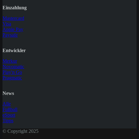
Einzahlung
Mastercard
Visa
Apple Pay
Paysafe
Entwickler
Merkur
Novomatic
Play'n Go
Pragmatic
News
Alle
Fußball
eSport
Tipps
© Copyright 2025