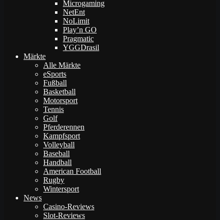
Microgaming
NetEnt
NoLimit
Play’n GO
Pragmatic
YGGDrasil
Märkte
Alle Märkte
eSports
Fußball
Basketball
Motorsport
Tennis
Golf
Pferderennen
Kampfsport
Volleyball
Baseball
Handball
American Football
Rugby
Wintersport
News
Casino-Reviews
Slot-Reviews