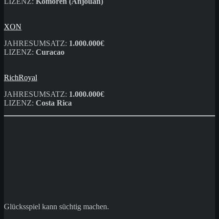
LIZENZ:
Komoren (Anjouan)
XON
JAHRESUMSATZ:
1.000.000€
LIZENZ:
Curacao
RichRoyal
JAHRESUMSATZ:
1.000.000€
LIZENZ:
Costa Rica
Glücksspiel kann süchtig machen.