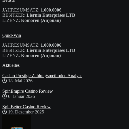
Betista
JAHRESUMSATZ:
1.000.000€
BESITZER:
Liernin Enterprises LTD
LIZENZ:
Komoren (Anjouan)
QuickWin
JAHRESUMSATZ:
1.000.000€
BESITZER:
Liernin Enterprises LTD
LIZENZ:
Komoren (Anjouan)
Aktuelles
Casino Prestige Zahlungsmethoden Analyse
18. Mai 2026
SpinEmpire Casino Review
6. Januar 2026
SpinBetter Casino Review
19. Dezember 2025