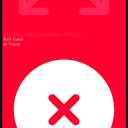
Klicke hier für Echtgeldmodus + 100% Bonus
Rate Game
(
0
Votes)