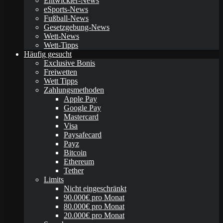
Entwickler-News
eSports-News
Fußball-News
Gesetzgebung-News
Wett-News
Wett-Tipps
Häufig gesucht
Exclusive Bonis
Freiwetten
Wett Tipps
Zahlungsmethoden
Apple Pay
Google Pay
Mastercard
Visa
Paysafecard
Payz
Bitcoin
Ethereum
Tether
Limits
Nicht eingeschränkt
90.000€ pro Monat
80.000€ pro Monat
20.000€ pro Monat