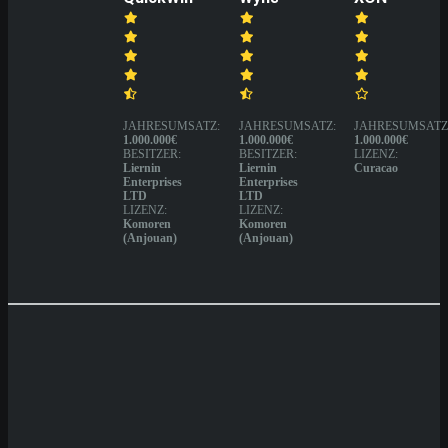
JAHRESUMSATZ:
JAHRESUMSATZ:
JAHRESUMSATZ
1.000.000€
1.000.000€
1.000.000€
BESITZER:
BESITZER:
LIZENZ:
Liernin
Liernin
Curacao
Enterprises
Enterprises
LTD
LTD
LIZENZ:
LIZENZ:
Komoren
Komoren
(Anjouan)
(Anjouan)