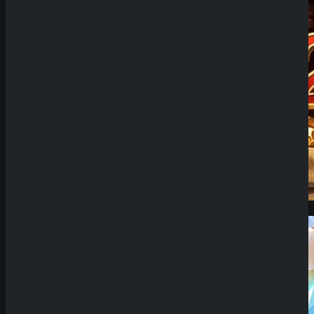
Demo Spiel