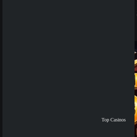
Submit
Klicke hier für Echtgeldmodus + 100% Bonus
Aktuelles
Try Our Featured Games
Casino Prestige
Zahlungsmethoden
Analyse
18. Mai 2026
SpinEmpire Casino
Review
6. Januar 2026
SpinBetter Casino
Review
19. Dezember
2025
Wyns Casino Revie
30. September
2025
Top Casinos