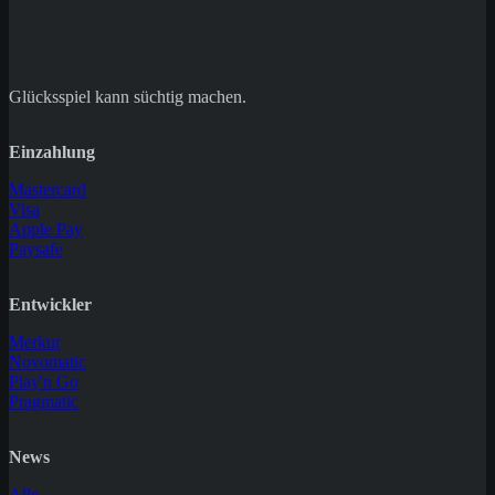
Glücksspiel kann süchtig machen.
Einzahlung
Mastercard
Visa
Apple Pay
Paysafe
Entwickler
Merkur
Novomatic
Play'n Go
Pragmatic
News
Alle