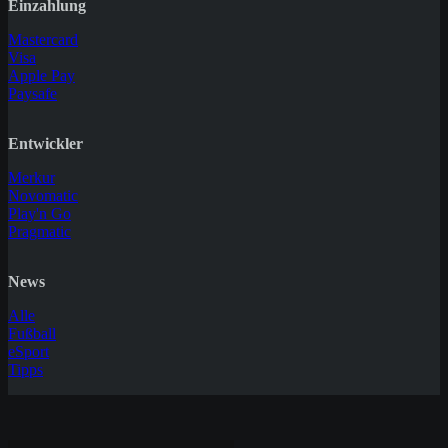
Einzahlung
Mastercard
Visa
Apple Pay
Paysafe
Entwickler
Merkur
Novomatic
Play'n Go
Pragmatic
News
Alle
Fußball
eSport
Tipps