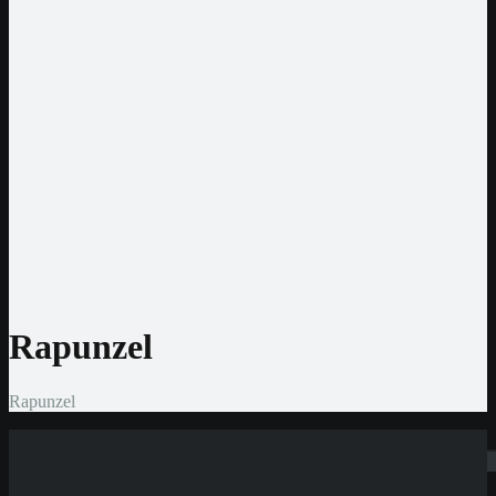
EUR
USD
CHF
CAD
BRL
Entwickler
Pragmatic Play
Play’n GO
NetEnt
Nolimit City
Hacksaw
Amatic
BGaming
BigTimeGaming
Gamomat
Rapunzel
Rapunzel
Suchen
Home
»