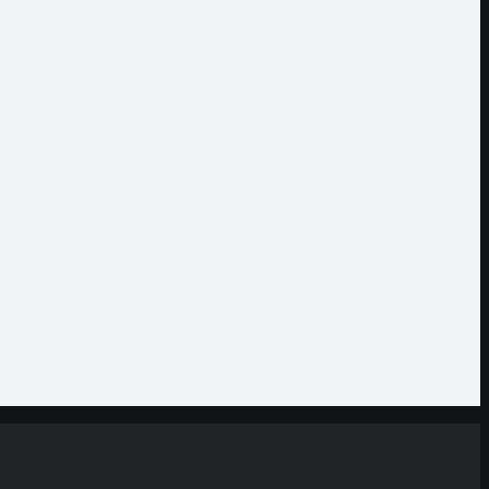
Suchen
Suchen