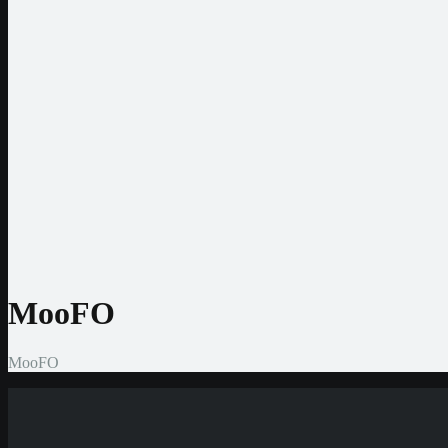
Entw
MooFO
MooFO
Home
»