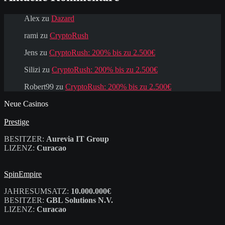
Alex
zu
Dazard
rami
zu
CryptoRush
Jens
zu
CryptoRush: 200% bis zu 2.500€
Silizi
zu
CryptoRush: 200% bis zu 2.500€
Robert99
zu
CryptoRush: 200% bis zu 2.500€
Neue Casinos
Prestige
BESITZER:
Aurevia IT Group
LIZENZ:
Curacao
SpinEmpire
JAHRESUMSATZ:
10.000.000€
BESITZER:
GBL Solutions N.V.
LIZENZ:
Curacao