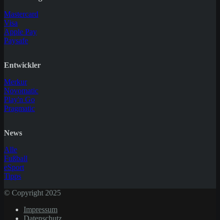
Mastercard
Visa
Apple Pay
Paysafe
Entwickler
Merkur
Novomatic
Play'n Go
Pragmatic
News
Alle
Fußball
eSport
Tipps
© Copyright 2025
Impressum
Datenschutz