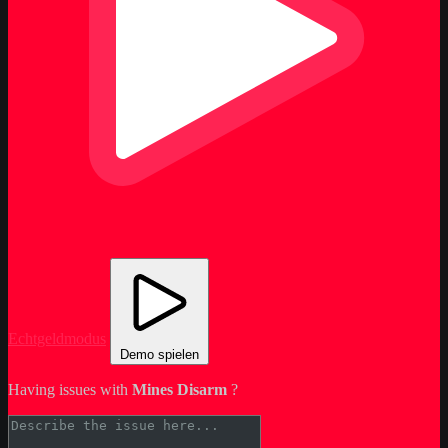
Echtgeldmodus
Demo spielen
Having issues with
Mines Disarm
?