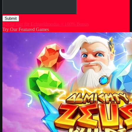
Submit
Klicke hier für Echtgeldmodus + 100% Bonus
Try Our Featured Games