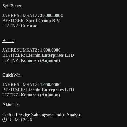
SpinBetter
JAHRESUMSATZ:
20.000.000€
BESITZER:
Sprut Group B.V.
LIZENZ:
Curacao
Betista
JAHRESUMSATZ:
1.000.000€
BESITZER:
Liernin Enterprises LTD
LIZENZ:
Komoren (Anjouan)
QuickWin
JAHRESUMSATZ:
1.000.000€
BESITZER:
Liernin Enterprises LTD
LIZENZ:
Komoren (Anjouan)
Aktuelles
Casino Prestige Zahlungsmethoden Analyse
18. Mai 2026