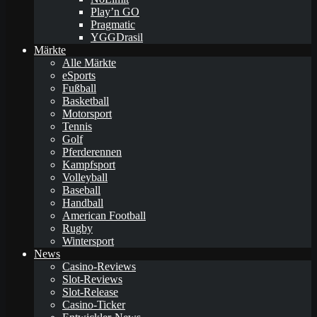
Play’n GO
Pragmatic
YGGDrasil
Märkte
Alle Märkte
eSports
Fußball
Basketball
Motorsport
Tennis
Golf
Pferderennen
Kampfsport
Volleyball
Baseball
Handball
American Football
Rugby
Wintersport
News
Casino-Reviews
Slot-Reviews
Slot-Release
Casino-Ticker