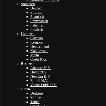
Sprachen
Deutsch
Englisch
Spanisch
Französisch
Italienisch
Polnisch
Lizenzen
Curacao
Komoren
Deutschland
Kahnawake
Malta
Costa Rica
Besitzer
Altacore N.V.
Dama N.V.
NewEra B.V.
Rabidi N.V.
Versus Odds B.V.
Geräte
Desktop
Mobile
Tablet