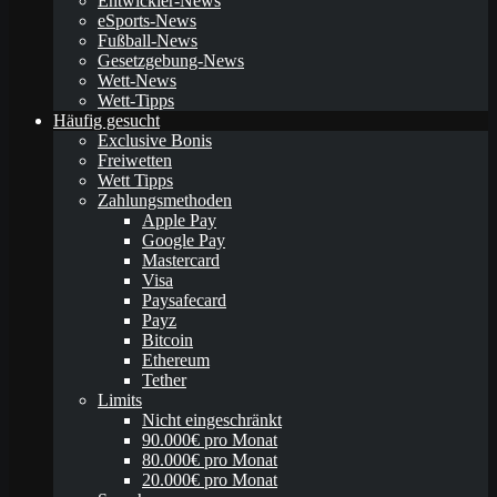
Entwickler-News
eSports-News
Fußball-News
Gesetzgebung-News
Wett-News
Wett-Tipps
Häufig gesucht
Exclusive Bonis
Freiwetten
Wett Tipps
Zahlungsmethoden
Apple Pay
Google Pay
Mastercard
Visa
Paysafecard
Payz
Bitcoin
Ethereum
Tether
Limits
Nicht eingeschränkt
90.000€ pro Monat
80.000€ pro Monat
20.000€ pro Monat