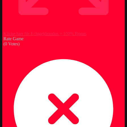
Klicke hier für Echtgeldmodus + 100% Bonus
Rate Game
(
0
Votes)