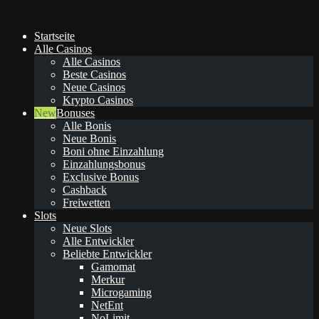
Startseite
Alle Casinos
Alle Casinos
Beste Casinos
Neue Casinos
Krypto Casinos
Bonuses
Alle Bonis
Neue Bonis
Boni ohne Einzahlung
Einzahlungsbonus
Exclusive Bonus
Cashback
Freiwetten
Slots
Neue Slots
Alle Entwickler
Beliebte Entwickler
Gamomat
Merkur
Microgaming
NetEnt
NoLimit