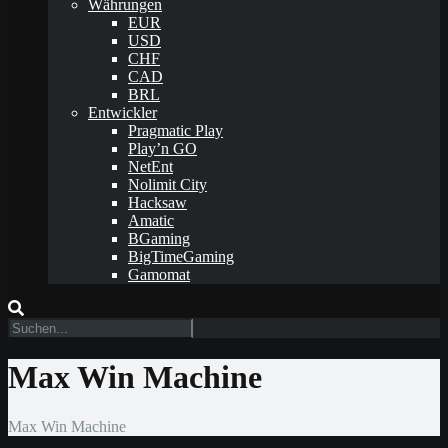
Währungen
EUR
USD
CHF
CAD
BRL
Entwickler
Pragmatic Play
Play’n GO
NetEnt
Nolimit City
Hacksaw
Amatic
BGaming
BigTimeGaming
Gamomat
Max Win Machine
Max Win Machine