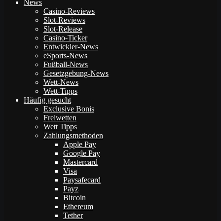
News
Casino-Reviews
Slot-Reviews
Slot-Release
Casino-Ticker
Entwickler-News
eSports-News
Fußball-News
Gesetzgebung-News
Wett-News
Wett-Tipps
Häufig gesucht
Exclusive Bonis
Freiwetten
Wett Tipps
Zahlungsmethoden
Apple Pay
Google Pay
Mastercard
Visa
Paysafecard
Payz
Bitcoin
Ethereum
Tether