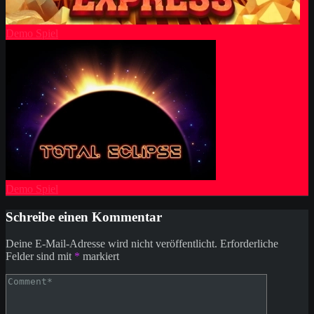
Demo Spiel
Demo Spiel
Schreibe einen Kommentar
Deine E-Mail-Adresse wird nicht veröffentlicht.
Erforderliche
Felder sind mit
*
markiert