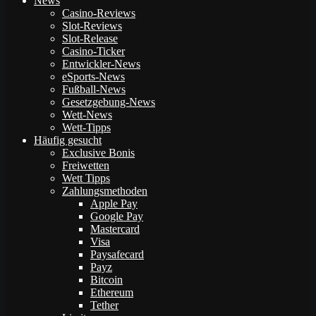
News
Casino-Reviews
Slot-Reviews
Slot-Release
Casino-Ticker
Entwickler-News
eSports-News
Fußball-News
Gesetzgebung-News
Wett-News
Wett-Tipps
Häufig gesucht
Exclusive Bonis
Freiwetten
Wett Tipps
Zahlungsmethoden
Apple Pay
Google Pay
Mastercard
Visa
Paysafecard
Payz
Bitcoin
Ethereum
Tether