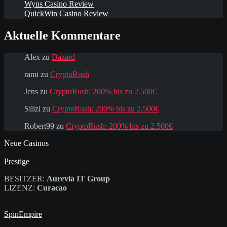
Wyns Casino Review
QuickWin Casino Review
Aktuelle Kommentare
Alex
zu
Dazard
rami
zu
CryptoRush
Jens
zu
CryptoRush: 200% bis zu 2.500€
Silizi
zu
CryptoRush: 200% bis zu 2.500€
Robert99
zu
CryptoRush: 200% bis zu 2.500€
Neue Casinos
Prestige
BESITZER:
Aurevia IT Group
LIZENZ:
Curacao
SpinEmpire