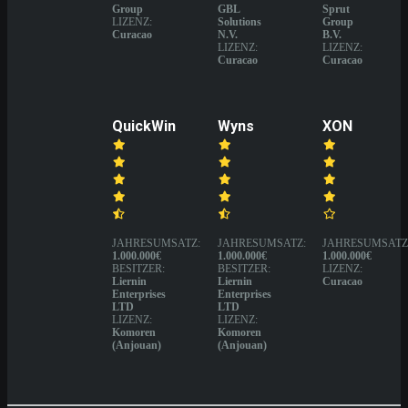
Group
GBL
Sprut
LIZENZ:
Solutions
Group
Curacao
N.V.
B.V.
LIZENZ:
LIZENZ:
Curacao
Curacao
QuickWin
Wyns
XON
JAHRESUMSATZ:
JAHRESUMSATZ:
JAHRESUMSATZ
1.000.000€
1.000.000€
1.000.000€
BESITZER:
BESITZER:
LIZENZ:
Liernin
Liernin
Curacao
Enterprises
Enterprises
LTD
LTD
LIZENZ:
LIZENZ:
Komoren
Komoren
(Anjouan)
(Anjouan)