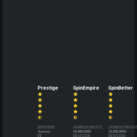
Save my name, email, and website in this
browser for the next time I comment.
Prestige
SpinEmpire
SpinBetter
BESITZER:
JAHRESUMSATZ:
JAHRESUMSATZ
Aurevia
10.000.000€
20.000.000€
IT
BESITZER:
BESITZER: