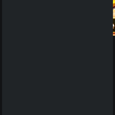
Demo Spiel