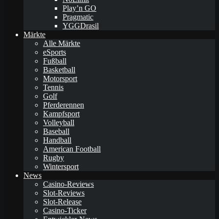
Play’n GO
Pragmatic
YGGDrasil
Märkte
Alle Märkte
eSports
Fußball
Basketball
Motorsport
Tennis
Golf
Pferderennen
Kampfsport
Volleyball
Baseball
Handball
American Football
Rugby
Wintersport
News
Casino-Reviews
Slot-Reviews
Slot-Release
Casino-Ticker