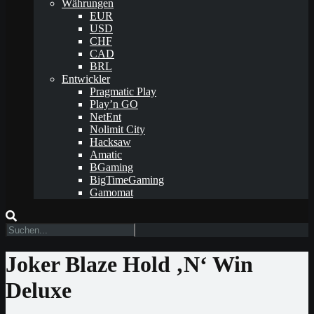
Währungen
EUR
USD
CHF
CAD
BRL
Entwickler
Pragmatic Play
Play’n GO
NetEnt
Nolimit City
Hacksaw
Amatic
BGaming
BigTimeGaming
Gamomat
Joker Blaze Hold ‚N‘ Win
Deluxe