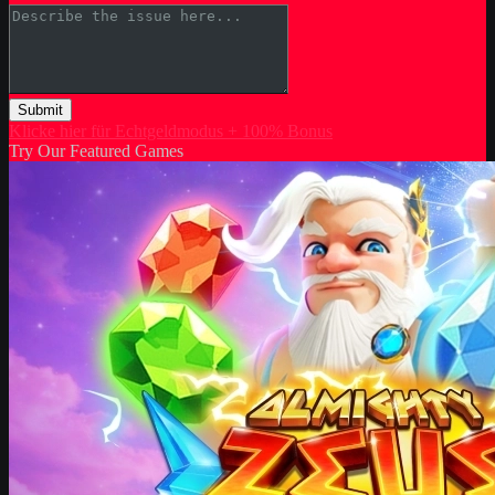
Submit
Klicke hier für Echtgeldmodus + 100% Bonus
Try Our Featured Games