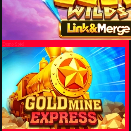
Demo Spiel