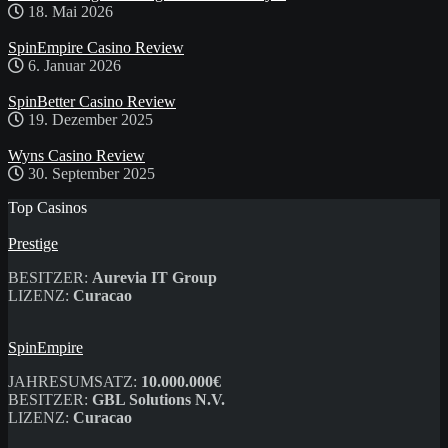
18. Mai 2026
SpinEmpire Casino Review
6. Januar 2026
SpinBetter Casino Review
19. Dezember 2025
Wyns Casino Review
30. September 2025
Top Casinos
Prestige
BESITZER:
Aurevia IT Group
LIZENZ:
Curacao
SpinEmpire
JAHRESUMSATZ:
10.000.000€
BESITZER:
GBL Solutions N.V.
LIZENZ:
Curacao