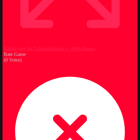
Klicke hier für Echtgeldmodus + 100% Bonus
Rate Game
(
0
Votes)