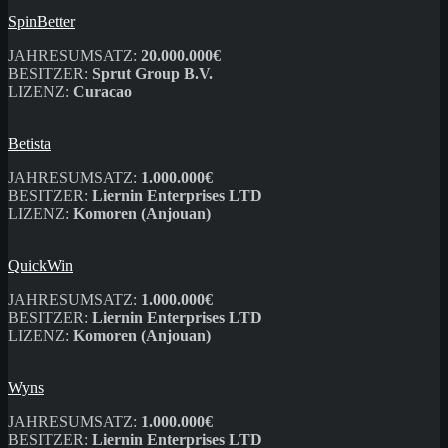
SpinBetter
JAHRESUMSATZ:
20.000.000€
BESITZER:
Sprut Group B.V.
LIZENZ:
Curacao
Betista
JAHRESUMSATZ:
1.000.000€
BESITZER:
Liernin Enterprises LTD
LIZENZ:
Komoren (Anjouan)
QuickWin
JAHRESUMSATZ:
1.000.000€
BESITZER:
Liernin Enterprises LTD
LIZENZ:
Komoren (Anjouan)
Wyns
JAHRESUMSATZ:
1.000.000€
BESITZER:
Liernin Enterprises LTD