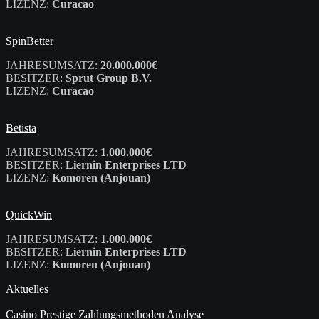
LIZENZ:
Curacao
SpinBetter
JAHRESUMSATZ:
20.000.000€
BESITZER:
Sprut Group B.V.
LIZENZ:
Curacao
Betista
JAHRESUMSATZ:
1.000.000€
BESITZER:
Liernin Enterprises LTD
LIZENZ:
Komoren (Anjouan)
QuickWin
JAHRESUMSATZ:
1.000.000€
BESITZER:
Liernin Enterprises LTD
LIZENZ:
Komoren (Anjouan)
Aktuelles
Casino Prestige Zahlungsmethoden Analyse