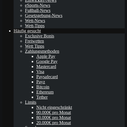
Entwickler-News
eSports-News
Fußball-News
Gesetzgebung-News
Wett-News
Wett-Tipps
Häufig gesucht
Exclusive Bonis
Freiwetten
Wett Tipps
Zahlungsmethoden
Apple Pay
Google Pay
Mastercard
Visa
Paysafecard
Payz
Bitcoin
Ethereum
Tether
Limits
Nicht eingeschränkt
90.000€ pro Monat
80.000€ pro Monat
20.000€ pro Monat