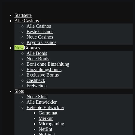
Startseite
Alle Casinos
Alle Casinos
Beste Casinos
Neue Casinos
Krypto Casinos
Bonuses
Alle Bonis
Neue Bonis
Boni ohne Einzahlung
Einzahlungsbonus
Exclusive Bonus
Cashback
Freiwetten
Slots
Neue Slots
Alle Entwickler
Beliebte Entwickler
Gamomat
Merkur
Microgaming
NetEnt
NoLimit