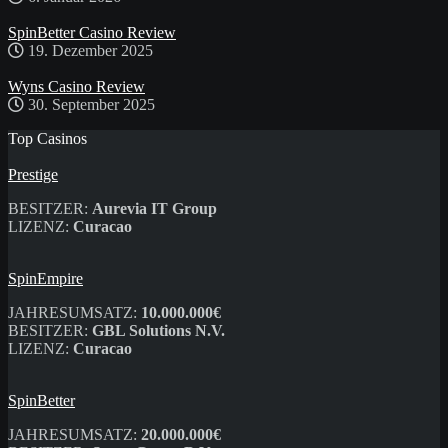
SpinBetter Casino Review
19. Dezember 2025
Wyns Casino Review
30. September 2025
Top Casinos
Prestige
BESITZER:
Aurevia IT Group
LIZENZ:
Curacao
SpinEmpire
JAHRESUMSATZ:
10.000.000€
BESITZER:
GBL Solutions N.V.
LIZENZ:
Curacao
SpinBetter
JAHRESUMSATZ:
20.000.000€