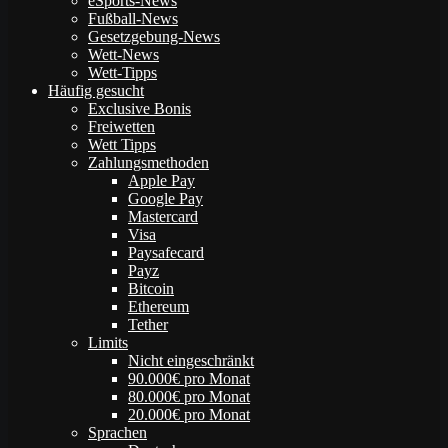
eSports-News
Fußball-News
Gesetzgebung-News
Wett-News
Wett-Tipps
Häufig gesucht
Exclusive Bonis
Freiwetten
Wett Tipps
Zahlungsmethoden
Apple Pay
Google Pay
Mastercard
Visa
Paysafecard
Payz
Bitcoin
Ethereum
Tether
Limits
Nicht eingeschränkt
90.000€ pro Monat
80.000€ pro Monat
20.000€ pro Monat
Sprachen