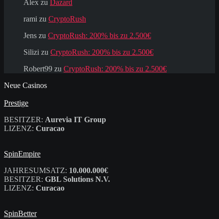
Alex
zu
Dazard
rami
zu
CryptoRush
Jens
zu
CryptoRush: 200% bis zu 2.500€
Silizi
zu
CryptoRush: 200% bis zu 2.500€
Robert99
zu
CryptoRush: 200% bis zu 2.500€
Neue Casinos
Prestige
BESITZER:
Aurevia IT Group
LIZENZ:
Curacao
SpinEmpire
JAHRESUMSATZ:
10.000.000€
BESITZER:
GBL Solutions N.V.
LIZENZ:
Curacao
SpinBetter