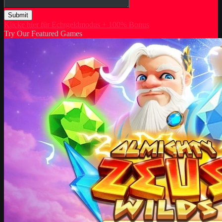
Submit
Klicke hier für Echtgeldmodus + 100% Bonus
Try Our Featured Games