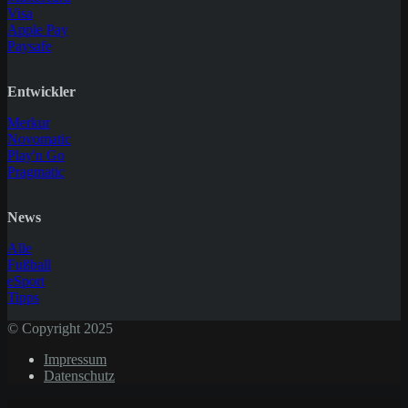
Visa
Apple Pay
Paysafe
Entwickler
Merkur
Novomatic
Play'n Go
Pragmatic
News
Alle
Fußball
eSport
Tipps
© Copyright 2025
Impressum
Datenschutz