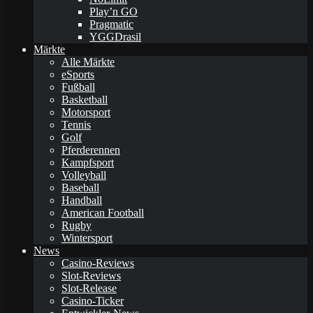
Play’n GO
Pragmatic
YGGDrasil
Märkte
Alle Märkte
eSports
Fußball
Basketball
Motorsport
Tennis
Golf
Pferderennen
Kampfsport
Volleyball
Baseball
Handball
American Football
Rugby
Wintersport
News
Casino-Reviews
Slot-Reviews
Slot-Release
Casino-Ticker