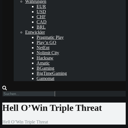
Währungen
EUR
USD
CHF
CAD
BRL
Entwickler
Pragmatic Play
Play’n GO
NetEnt
Nolimit City
Hacksaw
Amatic
BGaming
BigTimeGaming
Gamomat
Hell O’Win Triple Threat
Hell O’Win Triple Threat