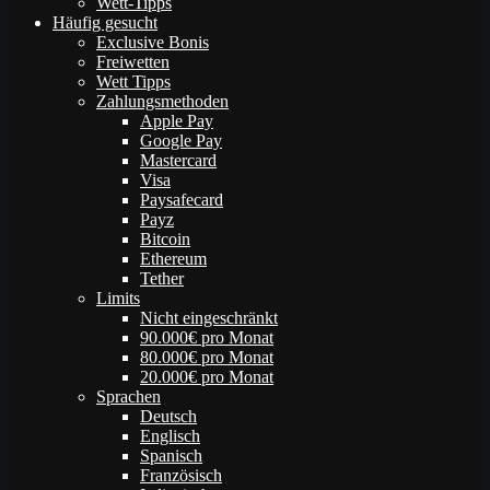
Wett-Tipps
Häufig gesucht
Exclusive Bonis
Freiwetten
Wett Tipps
Zahlungsmethoden
Apple Pay
Google Pay
Mastercard
Visa
Paysafecard
Payz
Bitcoin
Ethereum
Tether
Limits
Nicht eingeschränkt
90.000€ pro Monat
80.000€ pro Monat
20.000€ pro Monat
Sprachen
Deutsch
Englisch
Spanisch
Französisch