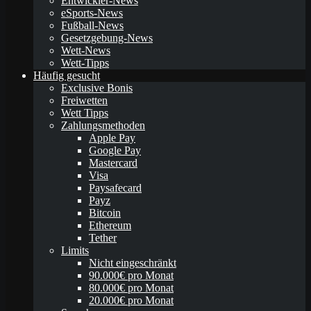
Entwickler-News
eSports-News
Fußball-News
Gesetzgebung-News
Wett-News
Wett-Tipps
Häufig gesucht
Exclusive Bonis
Freiwetten
Wett Tipps
Zahlungsmethoden
Apple Pay
Google Pay
Mastercard
Visa
Paysafecard
Payz
Bitcoin
Ethereum
Tether
Limits
Nicht eingeschränkt
90.000€ pro Monat
80.000€ pro Monat
20.000€ pro Monat