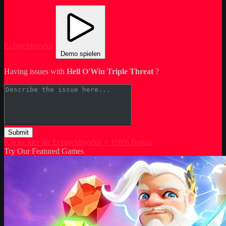
Echtgeldmodus
Demo spielen
Having issues with
Hell O'Win Triple Threat
?
Submit
Klicke hier für Echtgeldmodus + 100% Bonus
Try Our Featured Games