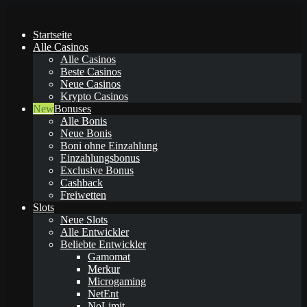
Startseite
Alle Casinos
Alle Casinos
Beste Casinos
Neue Casinos
Krypto Casinos
Bonuses
Alle Bonis
Neue Bonis
Boni ohne Einzahlung
Einzahlungsbonus
Exclusive Bonus
Cashback
Freiwetten
Slots
Neue Slots
Alle Entwickler
Beliebte Entwickler
Gamomat
Merkur
Microgaming
NetEnt
NoLimit