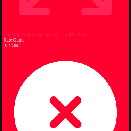
Klicke hier für Echtgeldmodus + 100% Bonus
Rate Game
(
0
Votes)