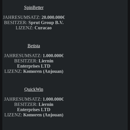
SpinBetter
JAHRESUMSATZ:
20.000.000€
BESITZER:
Sprut Group B.V.
LIZENZ:
Curacao
Betista
JAHRESUMSATZ:
1.000.000€
BESITZER:
Liernin
Enterprises LTD
LIZENZ:
Komoren (Anjouan)
QuickWin
JAHRESUMSATZ:
1.000.000€
BESITZER:
Liernin
Enterprises LTD
LIZENZ:
Komoren (Anjouan)