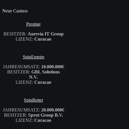
Neue Casinos
Prestige
BESITZER:
Aurevia IT Group
LIZENZ:
Curacao
SpinEmpire
JAHRESUMSATZ:
10.000.000€
BESITZER:
GBL Solutions
N.V.
LIZENZ:
Curacao
SpinBetter
JAHRESUMSATZ:
20.000.000€
BESITZER:
Sprut Group B.V.
LIZENZ:
Curacao