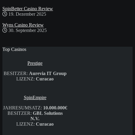
SpinBetter Casino Review
19. Dezember 2025
Wyns Casino Review
30. September 2025
Top Casinos
Prestige
BESITZER:
Aurevia IT Group
LIZENZ:
Curacao
SpinEmpire
JAHRESUMSATZ:
10.000.000€
BESITZER:
GBL Solutions
N.V.
LIZENZ:
Curacao