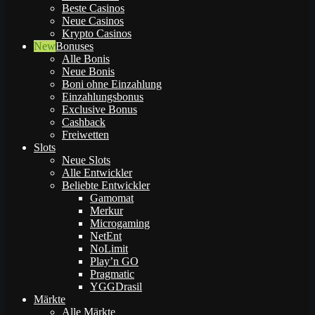
Beste Casinos
Neue Casinos
Krypto Casinos
Bonuses
Alle Bonis
Neue Bonis
Boni ohne Einzahlung
Einzahlungsbonus
Exclusive Bonus
Cashback
Freiwetten
Slots
Neue Slots
Alle Entwickler
Beliebte Entwickler
Gamomat
Merkur
Microgaming
NetEnt
NoLimit
Play’n GO
Pragmatic
YGGDrasil
Märkte
Alle Märkte