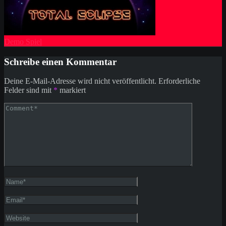
Demo Spiel
Schreibe einen Kommentar
Deine E-Mail-Adresse wird nicht veröffentlicht.
Erforderliche
Felder sind mit
*
markiert