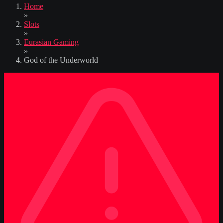
Home
»
Slots
»
Eurasian Gaming
»
God of the Underworld