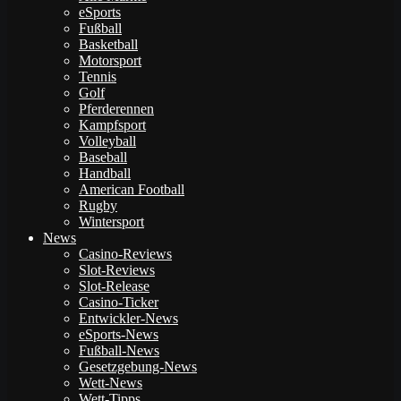
eSports
Fußball
Basketball
Motorsport
Tennis
Golf
Pferderennen
Kampfsport
Volleyball
Baseball
Handball
American Football
Rugby
Wintersport
News
Casino-Reviews
Slot-Reviews
Slot-Release
Casino-Ticker
Entwickler-News
eSports-News
Fußball-News
Gesetzgebung-News
Wett-News
Wett-Tipps