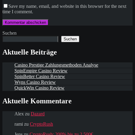
Save my name, email, and website in this browser for the next
time I comment.
Suchen
Suchen
Aktuelle Beiträge
Casino Prestige Zahlungsmethoden Analyse
SpinEmpire Casino Review
SpinBetter Casino Review
Wyns Casino Review
QuickWin Casino Review
Aktuelle Kommentare
Alex
zu
Dazard
rami
zu
CryptoRush
Jens
zu
CryptoRush: 200% bis zu 2.500€