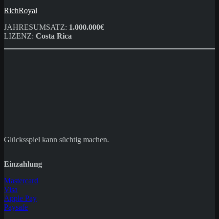
RichRoyal
JAHRESUMSATZ:
1.000.000€
LIZENZ:
Costa Rica
Glücksspiel kann süchtig machen.
Einzahlung
Mastercard
Visa
Apple Pay
Paysafe