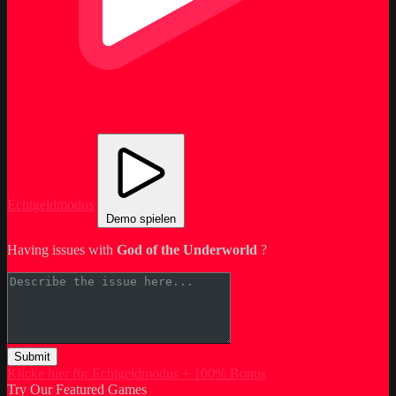
Echtgeldmodus
Demo spielen
Having issues with
God of the Underworld
?
Submit
Klicke hier für Echtgeldmodus + 100% Bonus
Try Our Featured Games