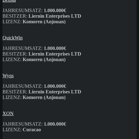
JAHRESUMSATZ:
1.000.000€
BESITZER:
Liernin Enterprises LTD
LIZENZ:
Komoren (Anjouan)
QuickWin
JAHRESUMSATZ:
1.000.000€
BESITZER:
Liernin Enterprises LTD
LIZENZ:
Komoren (Anjouan)
Wyns
JAHRESUMSATZ:
1.000.000€
BESITZER:
Liernin Enterprises LTD
LIZENZ:
Komoren (Anjouan)
XON
JAHRESUMSATZ:
1.000.000€
LIZENZ:
Curacao