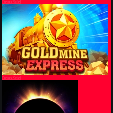
Demo Spiel
Demo Spiel