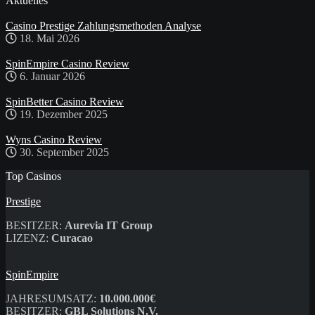
Aktuelles
Casino Prestige Zahlungsmethoden Analyse
18. Mai 2026
SpinEmpire Casino Review
6. Januar 2026
SpinBetter Casino Review
19. Dezember 2025
Wyns Casino Review
30. September 2025
Top Casinos
Prestige
BESITZER:
Aurevia IT Group
LIZENZ:
Curacao
SpinEmpire
JAHRESUMSATZ:
10.000.000€
BESITZER:
GBL Solutions N.V.