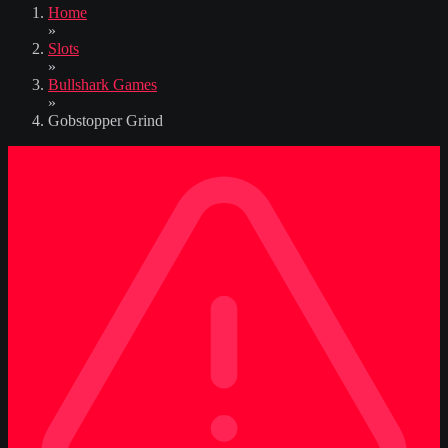
Home
»
Slots
»
Bullshark Games
»
Gobstopper Grind