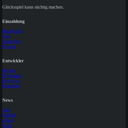
Glücksspiel kann süchtig machen.
Einzahlung
Mastercard
Visa
Apple Pay
Paysafe
Entwickler
Merkur
Novomatic
Play'n Go
Pragmatic
News
Alle
Fußball
eSport
Tipps