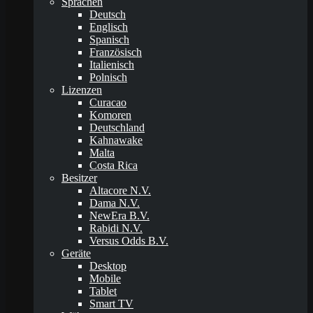
Sprachen
Deutsch
Englisch
Spanisch
Französisch
Italienisch
Polnisch
Lizenzen
Curacao
Komoren
Deutschland
Kahnawake
Malta
Costa Rica
Besitzer
Altacore N.V.
Dama N.V.
NewEra B.V.
Rabidi N.V.
Versus Odds B.V.
Geräte
Desktop
Mobile
Tablet
Smart TV