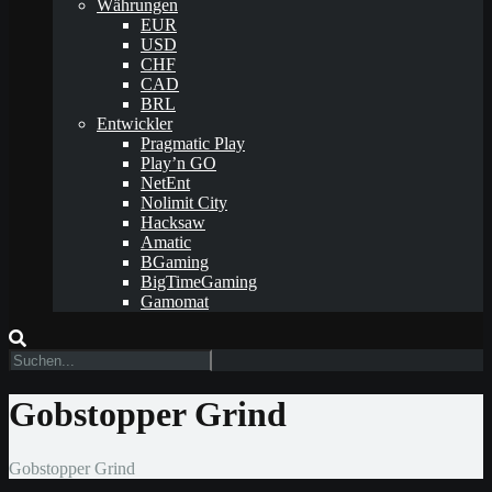
Währungen
EUR
USD
CHF
CAD
BRL
Entwickler
Pragmatic Play
Play’n GO
NetEnt
Nolimit City
Hacksaw
Amatic
BGaming
BigTimeGaming
Gamomat
Gobstopper Grind
Gobstopper Grind