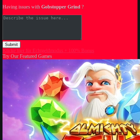
Having issues with
Gobstopper Grind
?
Submit
Klicke hier für Echtgeldmodus + 100% Bonus
Try Our Featured Games