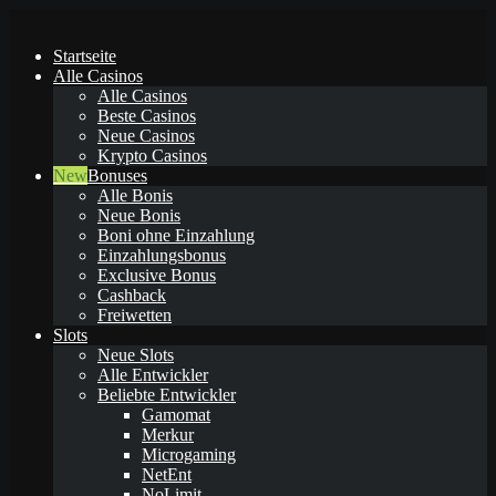
Startseite
Alle Casinos
Alle Casinos
Beste Casinos
Neue Casinos
Krypto Casinos
Bonuses
Alle Bonis
Neue Bonis
Boni ohne Einzahlung
Einzahlungsbonus
Exclusive Bonus
Cashback
Freiwetten
Slots
Neue Slots
Alle Entwickler
Beliebte Entwickler
Gamomat
Merkur
Microgaming
NetEnt
NoLimit