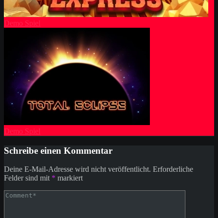
Demo Spiel
Demo Spiel
Schreibe einen Kommentar
Deine E-Mail-Adresse wird nicht veröffentlicht.
Erforderliche
Felder sind mit
*
markiert