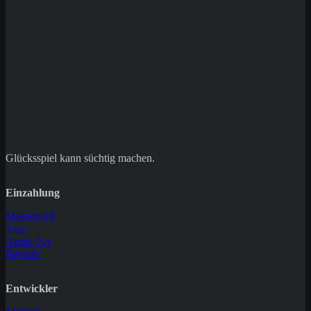
Glücksspiel kann süchtig machen.
Einzahlung
Mastercard
Visa
Apple Pay
Paysafe
Entwickler