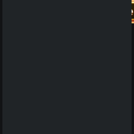
Demo Spiel
Demo Spiel