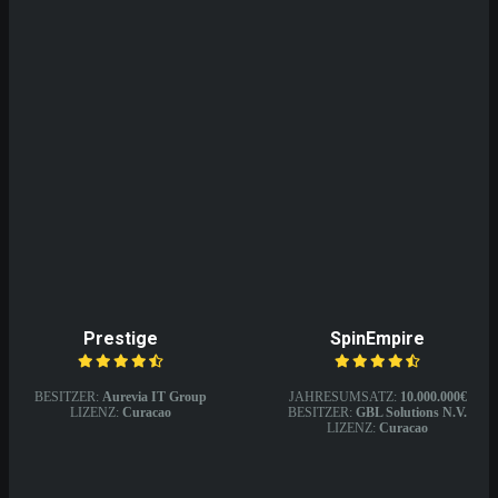
Save my name, email, and website in this
browser for the next time I comment.
Prestige
SpinEmpire
BESITZER:
Aurevia IT Group
JAHRESUMSATZ:
10.000.000€
LIZENZ:
Curacao
BESITZER:
GBL Solutions N.V.
LIZENZ:
Curacao