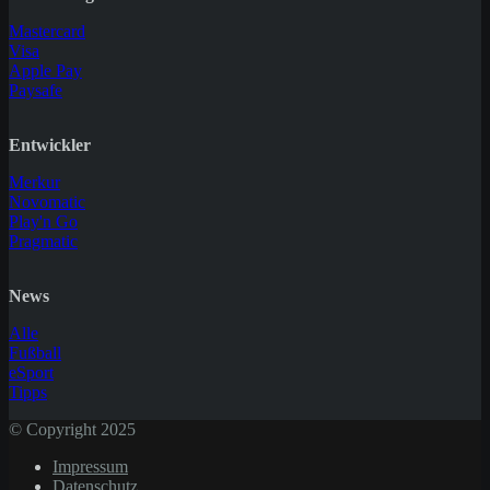
Mastercard
Visa
Apple Pay
Paysafe
Entwickler
Merkur
Novomatic
Play'n Go
Pragmatic
News
Alle
Fußball
eSport
Tipps
© Copyright 2025
Impressum
Datenschutz