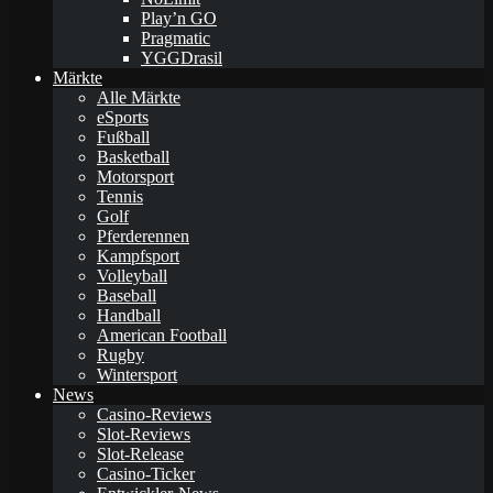
Play’n GO
Pragmatic
YGGDrasil
Märkte
Alle Märkte
eSports
Fußball
Basketball
Motorsport
Tennis
Golf
Pferderennen
Kampfsport
Volleyball
Baseball
Handball
American Football
Rugby
Wintersport
News
Casino-Reviews
Slot-Reviews
Slot-Release
Casino-Ticker