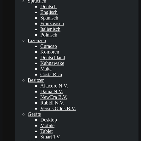
Sprachen
Deutsch
Englisch
Spanisch
Französisch
Italienisch
Polnisch
Lizenzen
Curacao
Komoren
Deutschland
Kahnawake
Malta
Costa Rica
Besitzer
Altacore N.V.
Dama N.V.
NewEra B.V.
Rabidi N.V.
Versus Odds B.V.
Geräte
Desktop
Mobile
Tablet
Smart TV