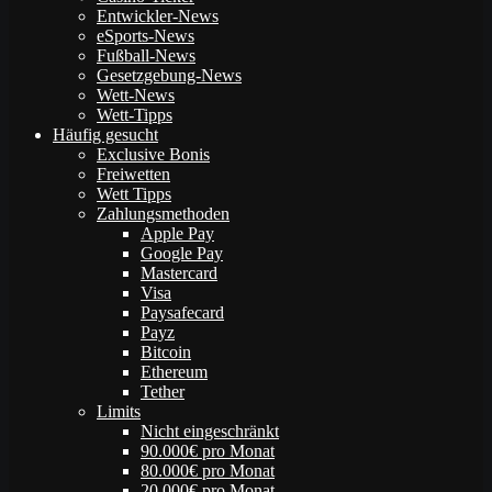
Entwickler-News
eSports-News
Fußball-News
Gesetzgebung-News
Wett-News
Wett-Tipps
Häufig gesucht
Exclusive Bonis
Freiwetten
Wett Tipps
Zahlungsmethoden
Apple Pay
Google Pay
Mastercard
Visa
Paysafecard
Payz
Bitcoin
Ethereum
Tether
Limits
Nicht eingeschränkt
90.000€ pro Monat
80.000€ pro Monat
20.000€ pro Monat