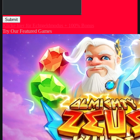
Submit
Klicke hier für Echtgeldmodus + 100% Bonus
Try Our Featured Games