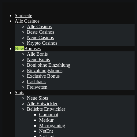
Startseite
Alle Casinos
Alle Casinos
Beste Casinos
Neue Casinos
Krypto Casinos
Bonuses
Alle Bonis
Neue Bonis
Boni ohne Einzahlung
Einzahlungsbonus
Exclusive Bonus
Cashback
Freiwetten
Slots
Neue Slots
Alle Entwickler
Beliebte Entwickler
Gamomat
Merkur
Microgaming
NetEnt
NoLimit