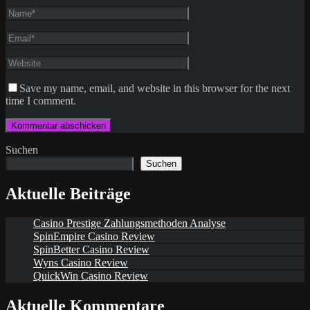
Save my name, email, and website in this browser for the next
time I comment.
Suchen
Suchen
Aktuelle Beiträge
Casino Prestige Zahlungsmethoden Analyse
SpinEmpire Casino Review
SpinBetter Casino Review
Wyns Casino Review
QuickWin Casino Review
Aktuelle Kommentare