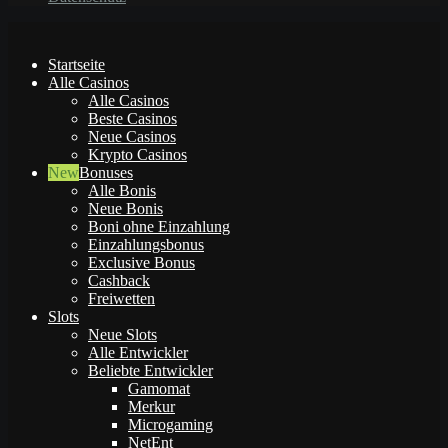
Startseite
Alle Casinos
Alle Casinos
Beste Casinos
Neue Casinos
Krypto Casinos
Bonuses
Alle Bonis
Neue Bonis
Boni ohne Einzahlung
Einzahlungsbonus
Exclusive Bonus
Cashback
Freiwetten
Slots
Neue Slots
Alle Entwickler
Beliebte Entwickler
Gamomat
Merkur
Microgaming
NetEnt