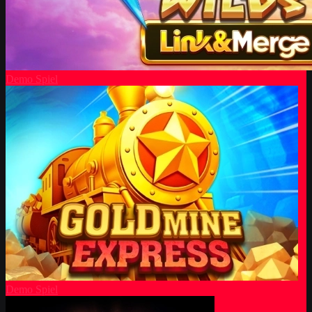
Demo Spiel
Demo Spiel