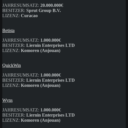
JAHRESUMSATZ:
20.000.000€
BESITZER:
Sprut Group B.V.
LIZENZ:
Curacao
Betista
JAHRESUMSATZ:
1.000.000€
BESITZER:
Liernin Enterprises LTD
LIZENZ:
Komoren (Anjouan)
QuickWin
JAHRESUMSATZ:
1.000.000€
BESITZER:
Liernin Enterprises LTD
LIZENZ:
Komoren (Anjouan)
Wyns
JAHRESUMSATZ:
1.000.000€
BESITZER:
Liernin Enterprises LTD
LIZENZ:
Komoren (Anjouan)