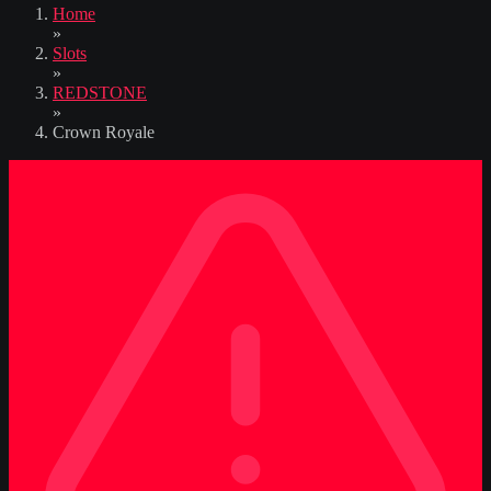
Home
»
Slots
»
REDSTONE
»
Crown Royale