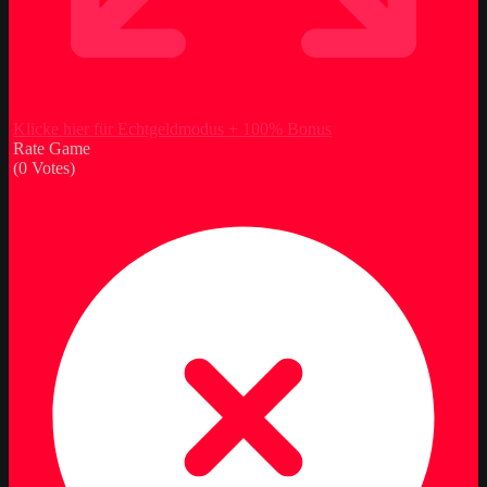
Klicke hier für Echtgeldmodus + 100% Bonus
Rate Game
(
0
Votes)