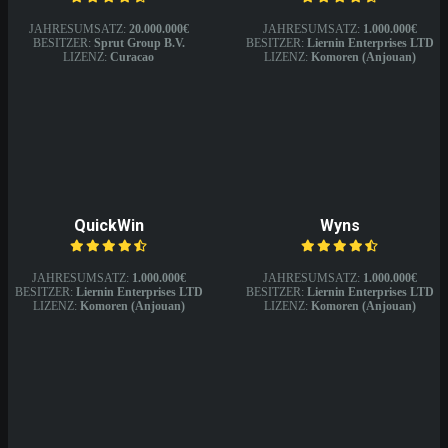
JAHRESUMSATZ:
20.000.000€
JAHRESUMSATZ:
1.000.000€
BESITZER:
Sprut Group B.V.
BESITZER:
Liernin Enterprises LTD
LIZENZ:
Curacao
LIZENZ:
Komoren (Anjouan)
QuickWin
Wyns
JAHRESUMSATZ:
1.000.000€
JAHRESUMSATZ:
1.000.000€
BESITZER:
Liernin Enterprises LTD
BESITZER:
Liernin Enterprises LTD
LIZENZ:
Komoren (Anjouan)
LIZENZ:
Komoren (Anjouan)