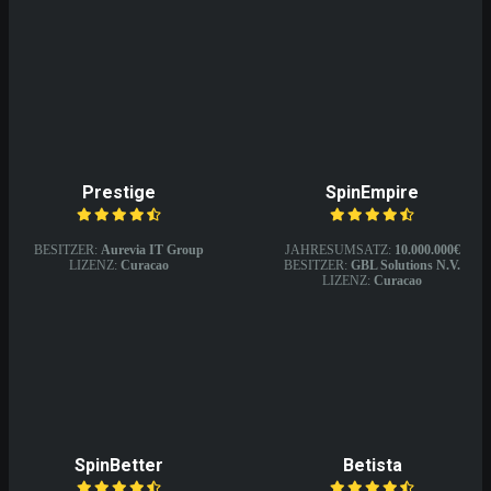
Prestige
SpinEmpire
BESITZER:
Aurevia IT Group
JAHRESUMSATZ:
10.000.000€
LIZENZ:
Curacao
BESITZER:
GBL Solutions N.V.
LIZENZ:
Curacao
SpinBetter
Betista