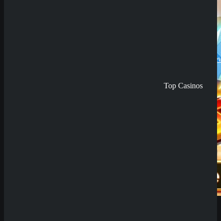
Review
6. Januar 2026
SpinBetter Casino
Review
19. Dezember
2025
Wyns Casino Revie
30. September
2025
Top Casinos
Demo Spiel