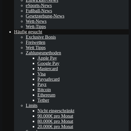
Entwickler-News
eSports-News
Fußball-News
Gesetzgebung-News
Wett-News
Wett-Tipps
Häufig gesucht
Exclusive Bonis
Freiwetten
Wett Tipps
Zahlungsmethoden
Apple Pay
Google Pay
Mastercard
Visa
Paysafecard
Payz
Bitcoin
Ethereum
Tether
Limits
Nicht eingeschränkt
90.000€ pro Monat
80.000€ pro Monat
20.000€ pro Monat