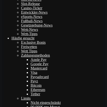
Slot-Release
Casino-Ticker
Entwickler-News
eSports-News
Fußball-News
Gesetzgebung-News
Wett-News
Wett-Tipps
Häufig gesucht
Exclusive Bonis
Freiwetten
Wett Tipps
Zahlungsmethoden
Apple Pay
Google Pay
Mastercard
Visa
Paysafecard
Payz
Bitcoin
Ethereum
Tether
Limits
Nicht eingeschränkt
90.000€ pro Monat