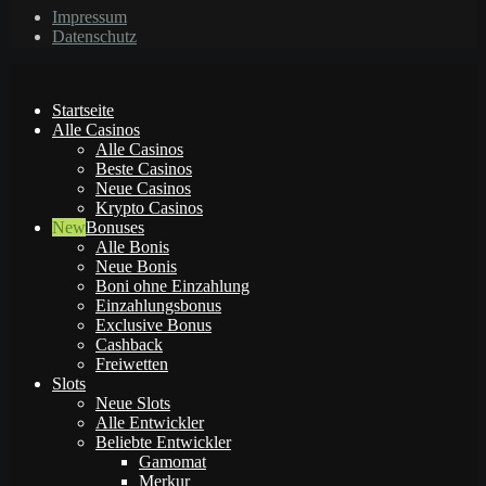
Impressum
Datenschutz
Startseite
Alle Casinos
Alle Casinos
Beste Casinos
Neue Casinos
Krypto Casinos
Bonuses
Alle Bonis
Neue Bonis
Boni ohne Einzahlung
Einzahlungsbonus
Exclusive Bonus
Cashback
Freiwetten
Slots
Neue Slots
Alle Entwickler
Beliebte Entwickler
Gamomat
Merkur