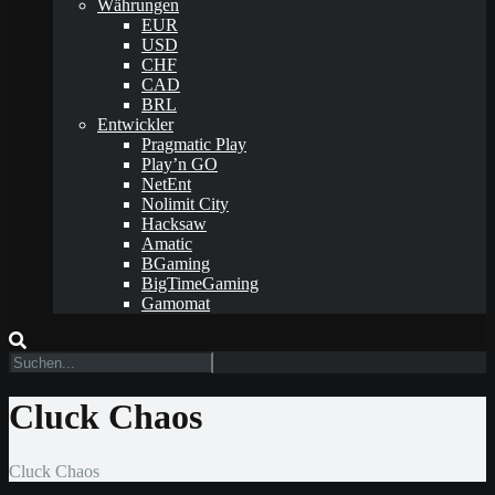
Währungen
EUR
USD
CHF
CAD
BRL
Entwickler
Pragmatic Play
Play’n GO
NetEnt
Nolimit City
Hacksaw
Amatic
BGaming
BigTimeGaming
Gamomat
Cluck Chaos
Cluck Chaos