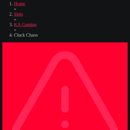
Home
»
Slots
»
KA Gaming
»
Cluck Chaos