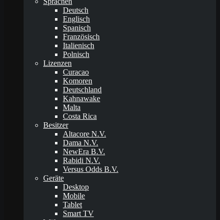
Sprachen
Deutsch
Englisch
Spanisch
Französisch
Italienisch
Polnisch
Lizenzen
Curacao
Komoren
Deutschland
Kahnawake
Malta
Costa Rica
Besitzer
Altacore N.V.
Dama N.V.
NewEra B.V.
Rabidi N.V.
Versus Odds B.V.
Geräte
Desktop
Mobile
Tablet
Smart TV