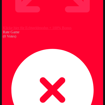
Klicke hier für Echtgeldmodus + 100% Bonus
Rate Game
(
0
Votes)