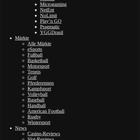
Microgaming
NetEnt
NoLimit
Play’n GO
Pragmatic
YGGDrasil
Märkte
Alle Märkte
eSports
Fußball
Basketball
Motorsport
Tennis
Golf
Pferderennen
Kampfsport
Volleyball
Baseball
Handball
American Football
Rugby
Wintersport
News
Casino-Reviews
Slot-Reviews