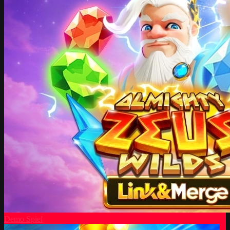
Demo Spiel