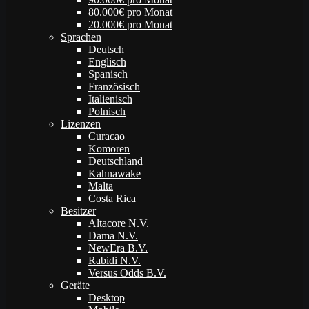
80.000€ pro Monat
20.000€ pro Monat
Sprachen
Deutsch
Englisch
Spanisch
Französisch
Italienisch
Polnisch
Lizenzen
Curacao
Komoren
Deutschland
Kahnawake
Malta
Costa Rica
Besitzer
Altacore N.V.
Dama N.V.
NewEra B.V.
Rabidi N.V.
Versus Odds B.V.
Geräte
Desktop