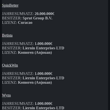
SpinBetter
JAHRESUMSATZ:
20.000.000€
BESITZER:
Sprut Group B.V.
LIZENZ:
Curacao
Betista
JAHRESUMSATZ:
1.000.000€
BESITZER:
Liernin Enterprises LTD
LIZENZ:
Komoren (Anjouan)
QuickWin
JAHRESUMSATZ:
1.000.000€
BESITZER:
Liernin Enterprises LTD
LIZENZ:
Komoren (Anjouan)
Wyns
JAHRESUMSATZ:
1.000.000€
BESITZER:
Liernin Enterprises LTD