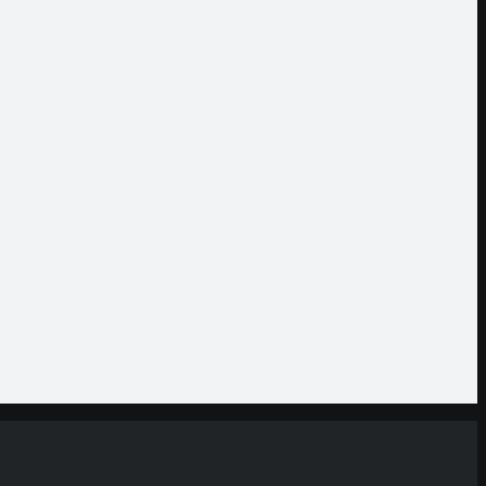
Suchen
Suchen