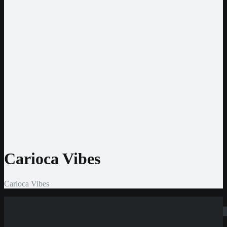
EUR
USD
CHF
CAD
BRL
Entwickler
Pragmatic Play
Play’n GO
NetEnt
Nolimit City
Hacksaw
Amatic
BGaming
BigTimeGaming
Gamomat
Carioca Vibes
Carioca Vibes
Suchen
Home
»