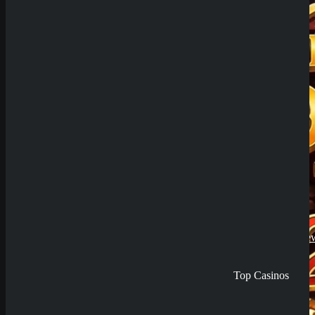
Aktuelles
Casino Prestige
Zahlungsmethoden
Analyse
18. Mai 2026
SpinEmpire Casino
Review
6. Januar 2026
SpinBetter Casino
Review
19. Dezember
2025
Wyns Casino Revie
30. September
2025
Top Casinos