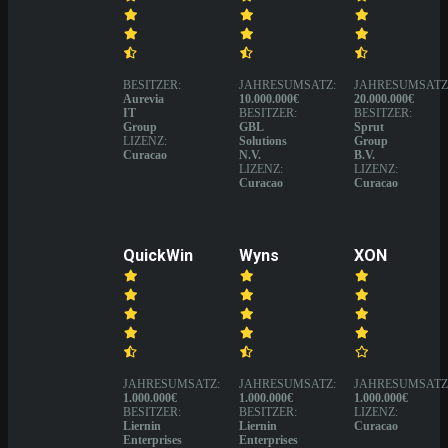
BESITZER:
JAHRESUMSATZ:
JAHRESUMSATZ
Aurevia
10.000.000€
20.000.000€
IT
BESITZER:
BESITZER:
Group
GBL
Sprut
LIZENZ:
Solutions
Group
Curacao
N.V.
B.V.
LIZENZ:
LIZENZ:
Curacao
Curacao
QuickWin
Wyns
XON
JAHRESUMSATZ:
JAHRESUMSATZ:
JAHRESUMSATZ
1.000.000€
1.000.000€
1.000.000€
BESITZER:
BESITZER:
LIZENZ:
Liernin
Liernin
Curacao
Enterprises
Enterprises