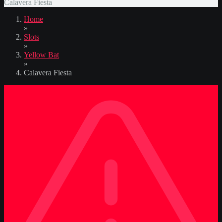
Calavera Fiesta
Home
»
Slots
»
Yellow Bat
»
Calavera Fiesta