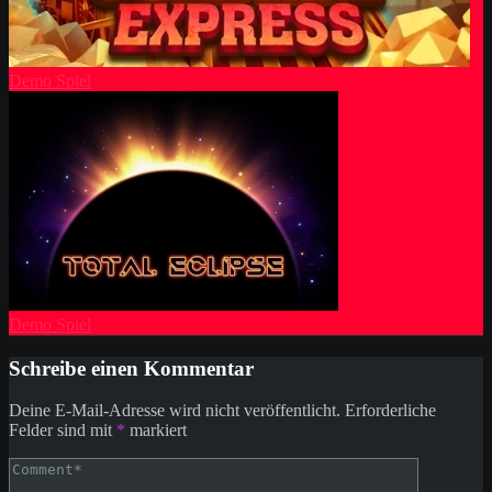
Demo Spiel
Demo Spiel
Schreibe einen Kommentar
Deine E-Mail-Adresse wird nicht veröffentlicht.
Erforderliche
Felder sind mit
*
markiert