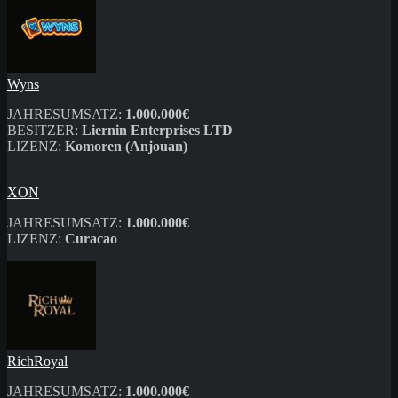
Wyns
JAHRESUMSATZ:
1.000.000€
BESITZER:
Liernin Enterprises LTD
LIZENZ:
Komoren (Anjouan)
XON
JAHRESUMSATZ:
1.000.000€
LIZENZ:
Curacao
RichRoyal
JAHRESUMSATZ:
1.000.000€