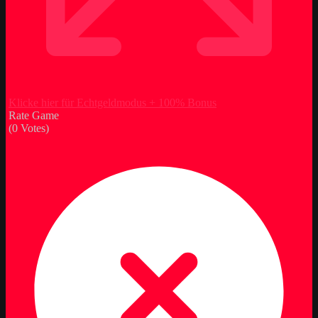
Klicke hier für Echtgeldmodus + 100% Bonus
Rate Game
(
0
Votes)