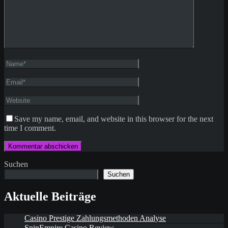
Save my name, email, and website in this browser for the next
time I comment.
Suchen
Suchen
Aktuelle Beiträge
Casino Prestige Zahlungsmethoden Analyse
SpinEmpire Casino Review