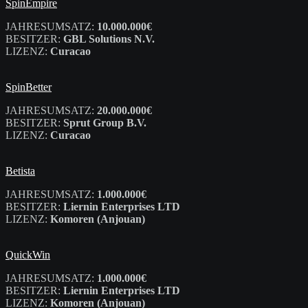
SpinEmpire
JAHRESUMSATZ:
10.000.000€
BESITZER:
GBL Solutions N.V.
LIZENZ:
Curacao
SpinBetter
JAHRESUMSATZ:
20.000.000€
BESITZER:
Sprut Group B.V.
LIZENZ:
Curacao
Betista
JAHRESUMSATZ:
1.000.000€
BESITZER:
Liernin Enterprises LTD
LIZENZ:
Komoren (Anjouan)
QuickWin
JAHRESUMSATZ:
1.000.000€
BESITZER:
Liernin Enterprises LTD
LIZENZ:
Komoren (Anjouan)