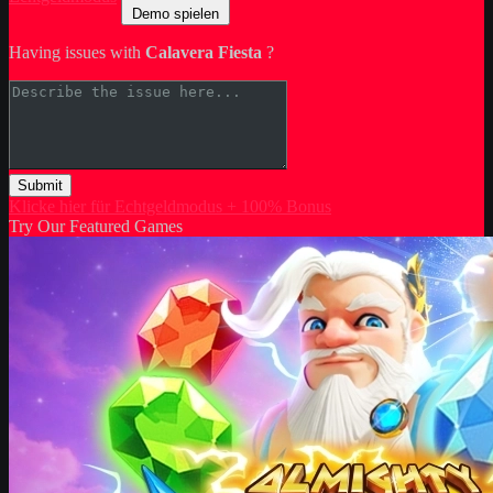
Demo spielen
Having issues with
Calavera Fiesta
?
Submit
Klicke hier für Echtgeldmodus + 100% Bonus
Try Our Featured Games