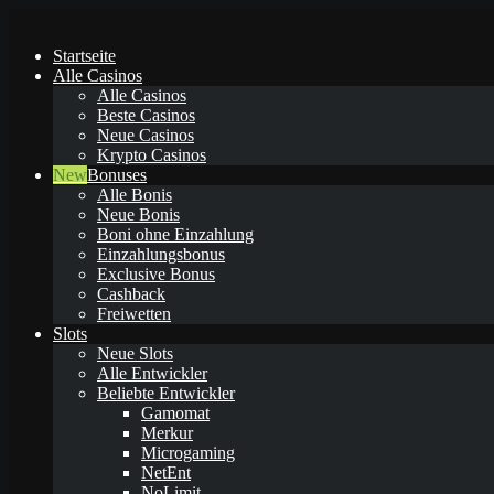
Startseite
Alle Casinos
Alle Casinos
Beste Casinos
Neue Casinos
Krypto Casinos
Bonuses
Alle Bonis
Neue Bonis
Boni ohne Einzahlung
Einzahlungsbonus
Exclusive Bonus
Cashback
Freiwetten
Slots
Neue Slots
Alle Entwickler
Beliebte Entwickler
Gamomat
Merkur
Microgaming
NetEnt
NoLimit