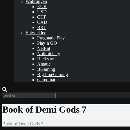
Währungen
EUR
USD
CHF
CAD
BRL
Entwickler
Pragmatic Play
Play’n GO
NetEnt
Nolimit City
Hacksaw
Amatic
BGaming
BigTimeGaming
Gamomat
Book of Demi Gods 7
Book of Demi Gods 7