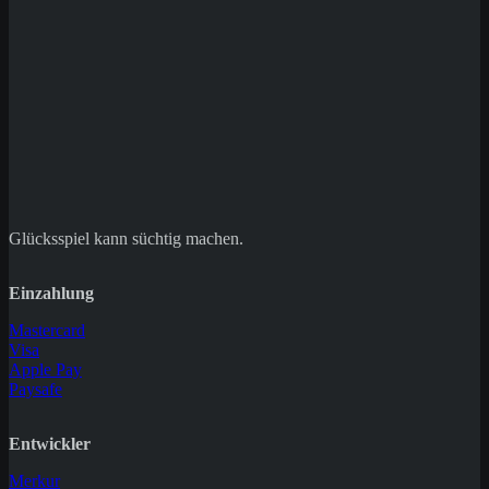
Glücksspiel kann süchtig machen.
Einzahlung
Mastercard
Visa
Apple Pay
Paysafe
Entwickler
Merkur