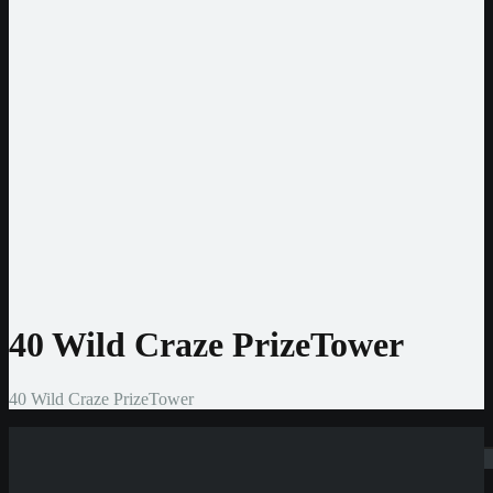
EUR
USD
CHF
CAD
BRL
Entwickler
Pragmatic Play
Play’n GO
NetEnt
Nolimit City
Hacksaw
Amatic
BGaming
BigTimeGaming
Gamomat
40 Wild Craze PrizeTower
40 Wild Craze PrizeTower
Suchen
Home
»