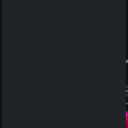
Neue Casinos
Prestige
SpinE
BESITZER:
JAHRES
Aurevia
10.000.0
IT
BESITZE
Group
GBL
LIZENZ:
Solution
Curacao
N.V.
LIZENZ:
Curacao