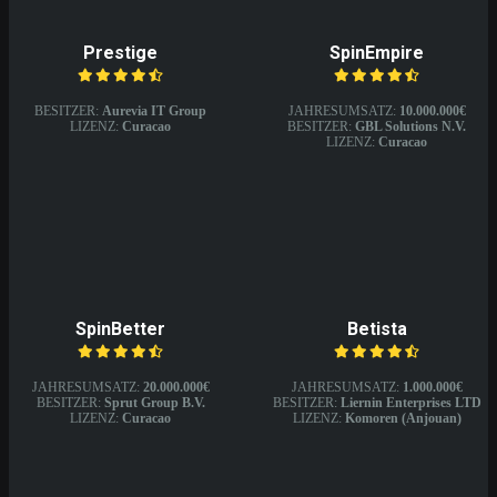
Prestige
SpinEmpire
BESITZER:
Aurevia IT Group
JAHRESUMSATZ:
10.000.000€
LIZENZ:
Curacao
BESITZER:
GBL Solutions N.V.
LIZENZ:
Curacao
SpinBetter
Betista
JAHRESUMSATZ:
20.000.000€
JAHRESUMSATZ:
1.000.000€
BESITZER:
Sprut Group B.V.
BESITZER:
Liernin Enterprises LTD
LIZENZ:
Curacao
LIZENZ:
Komoren (Anjouan)