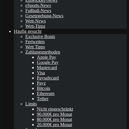
Entwickler-News
eSports-News
Fußball-News
Gesetzgebung-News
Wett-News
Wett-Tipps
Häufig gesucht
Exclusive Bonis
Freiwetten
Wett Tipps
Zahlungsmethoden
Apple Pay
Google Pay
Mastercard
Visa
Paysafecard
Payz
Bitcoin
Ethereum
Tether
Limits
Nicht eingeschränkt
90.000€ pro Monat
80.000€ pro Monat
20.000€ pro Monat