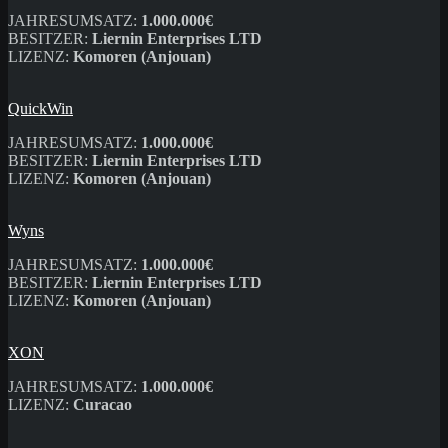
JAHRESUMSATZ:
1.000.000€
BESITZER:
Liernin Enterprises LTD
LIZENZ:
Komoren (Anjouan)
QuickWin
JAHRESUMSATZ:
1.000.000€
BESITZER:
Liernin Enterprises LTD
LIZENZ:
Komoren (Anjouan)
Wyns
JAHRESUMSATZ:
1.000.000€
BESITZER:
Liernin Enterprises LTD
LIZENZ:
Komoren (Anjouan)
XON
JAHRESUMSATZ:
1.000.000€
LIZENZ:
Curacao