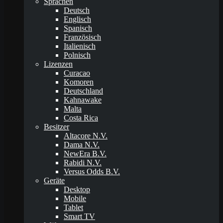
Sprachen
Deutsch
Englisch
Spanisch
Französisch
Italienisch
Polnisch
Lizenzen
Curacao
Komoren
Deutschland
Kahnawake
Malta
Costa Rica
Besitzer
Altacore N.V.
Dama N.V.
NewEra B.V.
Rabidi N.V.
Versus Odds B.V.
Geräte
Desktop
Mobile
Tablet
Smart TV