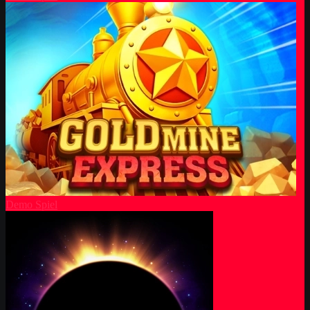
Demo Spiel