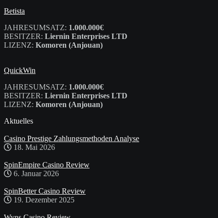
Betista
JAHRESUMSATZ:
1.000.000€
BESITZER:
Liernin Enterprises LTD
LIZENZ:
Komoren (Anjouan)
QuickWin
JAHRESUMSATZ:
1.000.000€
BESITZER:
Liernin Enterprises LTD
LIZENZ:
Komoren (Anjouan)
Aktuelles
Casino Prestige Zahlungsmethoden Analyse
18. Mai 2026
SpinEmpire Casino Review
6. Januar 2026
SpinBetter Casino Review
19. Dezember 2025
Wyns Casino Review