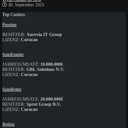
30. September 2025
Top Casinos
Prestige
BESITZER:
Aurevia IT Group
LIZENZ:
Curacao
SpinEmpire
JAHRESUMSATZ:
10.000.000€
BESITZER:
GBL Solutions N.V.
LIZENZ:
Curacao
SpinBetter
JAHRESUMSATZ:
20.000.000€
BESITZER:
Sprut Group B.V.
LIZENZ:
Curacao
Betista