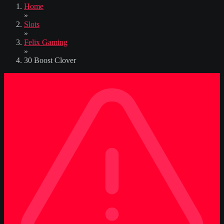
Home
»
Slots
»
Felix Gaming
»
30 Boost Clover