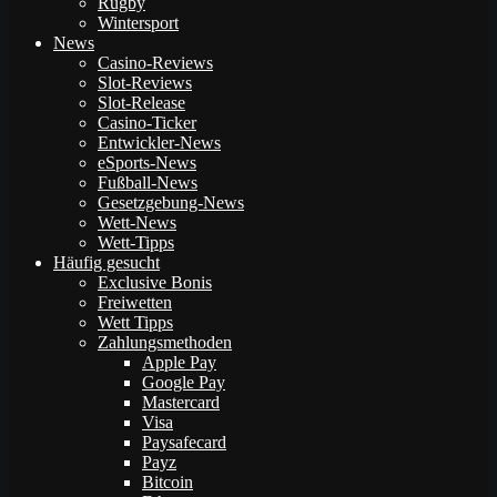
Rugby
Wintersport
News
Casino-Reviews
Slot-Reviews
Slot-Release
Casino-Ticker
Entwickler-News
eSports-News
Fußball-News
Gesetzgebung-News
Wett-News
Wett-Tipps
Häufig gesucht
Exclusive Bonis
Freiwetten
Wett Tipps
Zahlungsmethoden
Apple Pay
Google Pay
Mastercard
Visa
Paysafecard
Payz
Bitcoin