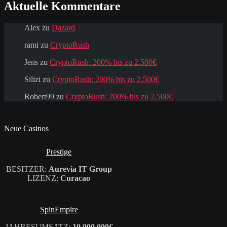
Aktuelle Kommentare
Alex
zu
Dazard
rami
zu
CryptoRush
Jens
zu
CryptoRush: 200% bis zu 2.500€
Silizi
zu
CryptoRush: 200% bis zu 2.500€
Robert99
zu
CryptoRush: 200% bis zu 2.500€
Neue Casinos
Prestige
BESITZER:
Aurevia IT Group
LIZENZ:
Curacao
SpinEmpire
JAHRESUMSATZ:
10.000.000€