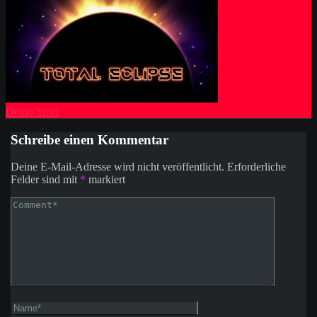
Demo Spiel
Schreibe einen Kommentar
Deine E-Mail-Adresse wird nicht veröffentlicht.
Erforderliche
Felder sind mit
*
markiert