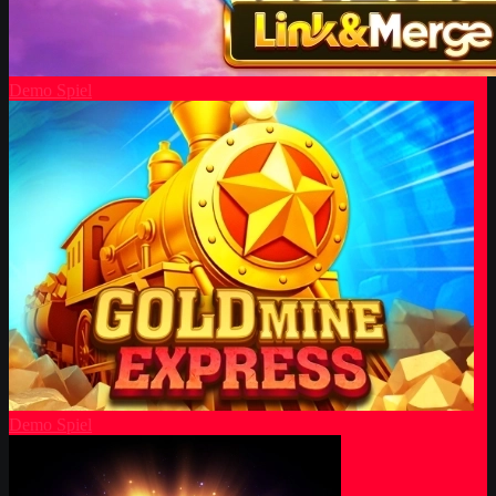
Demo Spiel
Demo Spiel