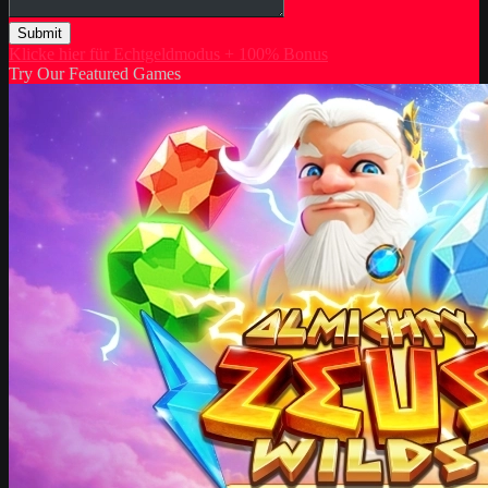
Submit
Klicke hier für Echtgeldmodus + 100% Bonus
Try Our Featured Games