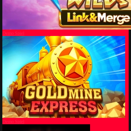
Demo Spiel
Demo Spiel