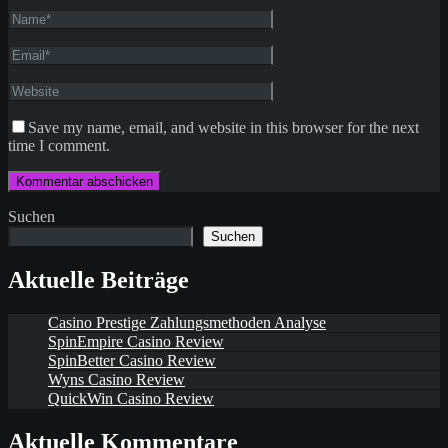
Save my name, email, and website in this browser for the next
time I comment.
Suchen
Suchen
Aktuelle Beiträge
Casino Prestige Zahlungsmethoden Analyse
SpinEmpire Casino Review
SpinBetter Casino Review
Wyns Casino Review
QuickWin Casino Review
Aktuelle Kommentare