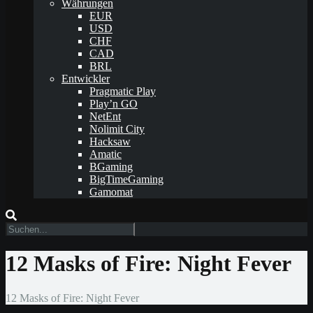
Währungen
EUR
USD
CHF
CAD
BRL
Entwickler
Pragmatic Play
Play’n GO
NetEnt
Nolimit City
Hacksaw
Amatic
BGaming
BigTimeGaming
Gamomat
12 Masks of Fire: Night Fever
12 Masks of Fire: Night Fever