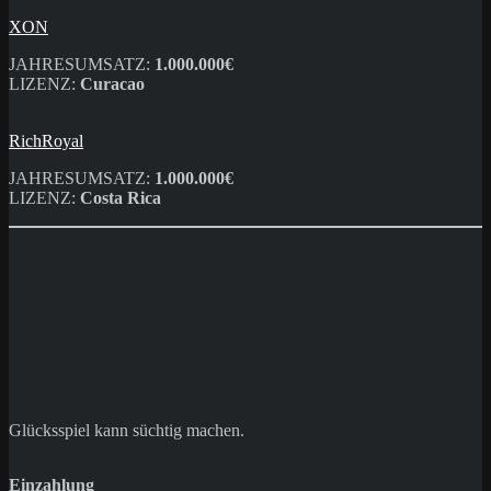
XON
JAHRESUMSATZ:
1.000.000€
LIZENZ:
Curacao
RichRoyal
JAHRESUMSATZ:
1.000.000€
LIZENZ:
Costa Rica
Glücksspiel kann süchtig machen.
Einzahlung