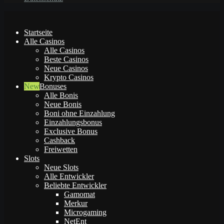
Startseite
Alle Casinos
Alle Casinos
Beste Casinos
Neue Casinos
Krypto Casinos
Bonuses
Alle Bonis
Neue Bonis
Boni ohne Einzahlung
Einzahlungsbonus
Exclusive Bonus
Cashback
Freiwetten
Slots
Neue Slots
Alle Entwickler
Beliebte Entwickler
Gamomat
Merkur
Microgaming
NetEnt