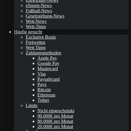
Entwickler-News
eSports-News
Fußball-News
Gesetzgebung-News
Wett-News
Wett-Tipps
Häufig gesucht
Exclusive Bonis
Freiwetten
Wett Tipps
Zahlungsmethoden
Apple Pay
Google Pay
Mastercard
Visa
Paysafecard
Payz
Bitcoin
Ethereum
Tether
Limits
Nicht eingeschränkt
90.000€ pro Monat
80.000€ pro Monat
20.000€ pro Monat