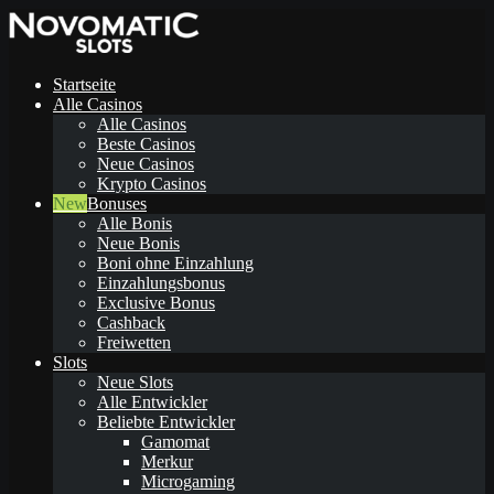
Startseite
Alle Casinos
Alle Casinos
Beste Casinos
Neue Casinos
Krypto Casinos
Bonuses
Alle Bonis
Neue Bonis
Boni ohne Einzahlung
Einzahlungsbonus
Exclusive Bonus
Cashback
Freiwetten
Slots
Neue Slots
Alle Entwickler
Beliebte Entwickler
Gamomat
Merkur
Microgaming