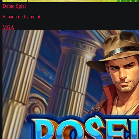
Demo Spiel
Espada de Camelot
MGA