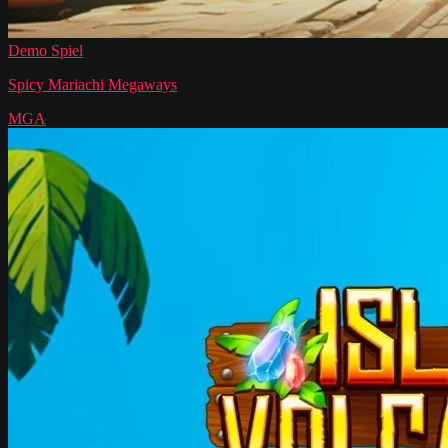
Demo Spiel
Spicy Mariachi Megaways
MGA