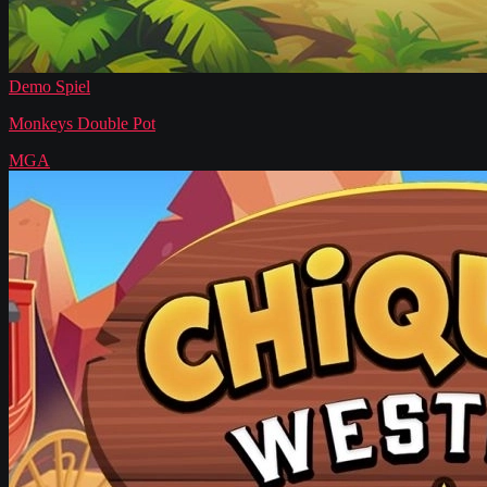
Demo Spiel
Monkeys Double Pot
MGA