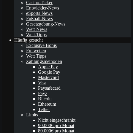
Casino-Ticker
Entwickler-News
eSports-News
Fußball-News
Gesetzgebung-News
Wett-News
Wett-Tipps
Häufig gesucht
Exclusive Bonis
Freiwetten
Wett Tipps
Zahlungsmethoden
Apple Pay
Google Pay
Mastercard
Visa
Paysafecard
Payz
Bitcoin
Ethereum
Tether
Limits
Nicht eingeschränkt
90.000€ pro Monat
80.000€ pro Monat