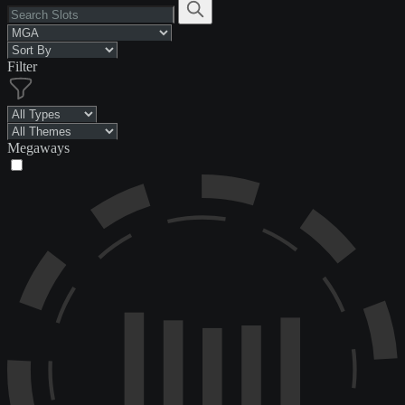
Filter
Megaways