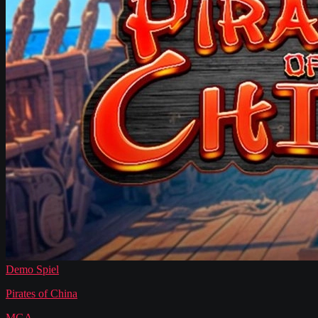
Demo Spiel
Pirates of China
MGA