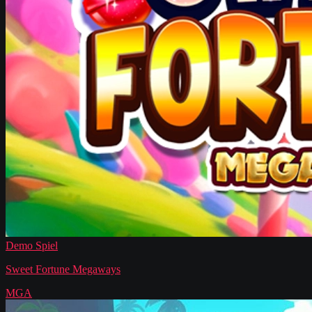
Demo Spiel
Sweet Fortune Megaways
MGA