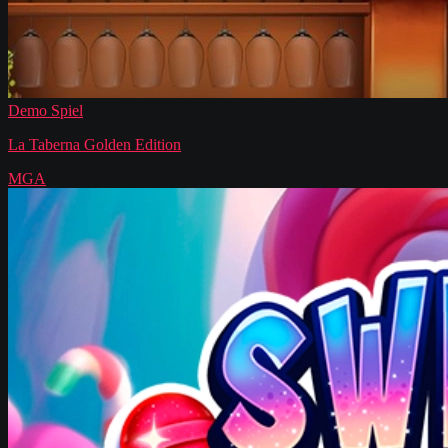
Demo Spiel
La Taberna Golden Edition
MGA