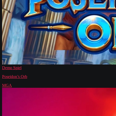
Demo Spiel
Poseidon’s Orb
MGA