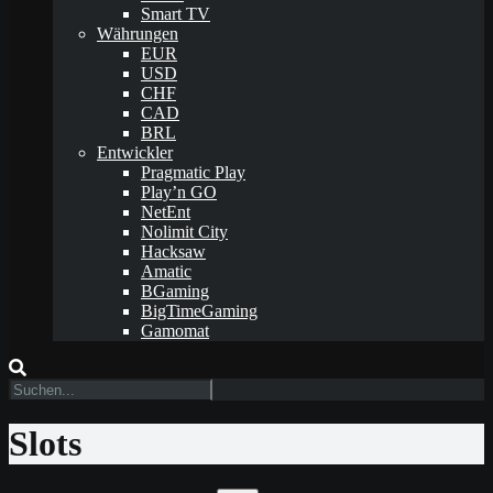
Smart TV
Währungen
EUR
USD
CHF
CAD
BRL
Entwickler
Pragmatic Play
Play’n GO
NetEnt
Nolimit City
Hacksaw
Amatic
BGaming
BigTimeGaming
Gamomat
Slots