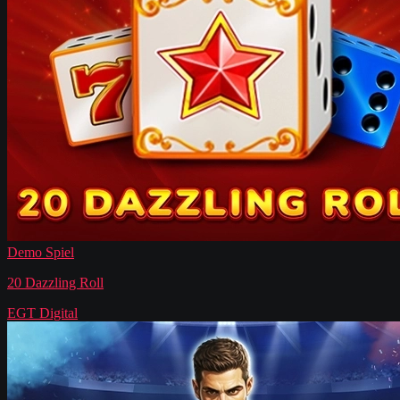
Demo Spiel
20 Dazzling Roll
EGT Digital