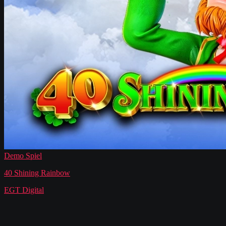
Demo Spiel
40 Shining Rainbow
EGT Digital