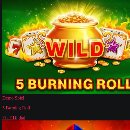
Demo Spiel
5 Burning Roll
EGT Digital