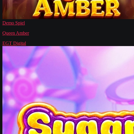
Demo Spiel
Queen Amber
EGT Digital