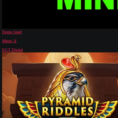
Demo Spiel
Mines X
EGT Digital