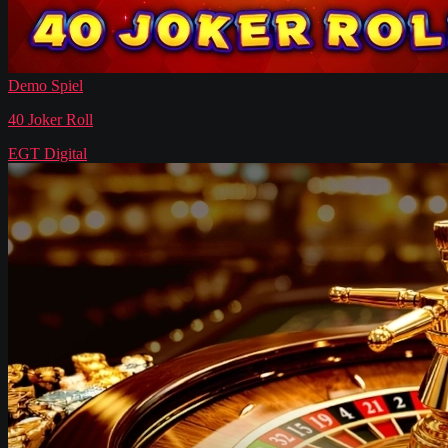
Demo Spiel
40 Joker Roll
EGT Digital