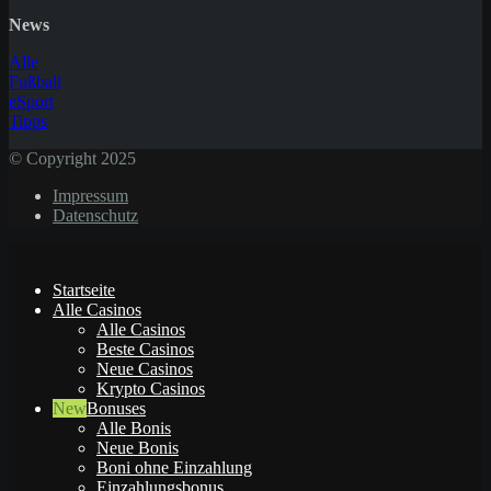
News
Alle
Fußball
eSport
Tipps
© Copyright 2025
Impressum
Datenschutz
Startseite
Alle Casinos
Alle Casinos
Beste Casinos
Neue Casinos
Krypto Casinos
Bonuses
Alle Bonis
Neue Bonis
Boni ohne Einzahlung
Einzahlungsbonus