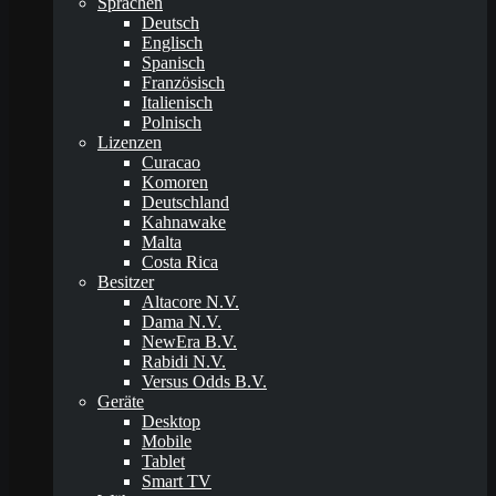
Sprachen
Deutsch
Englisch
Spanisch
Französisch
Italienisch
Polnisch
Lizenzen
Curacao
Komoren
Deutschland
Kahnawake
Malta
Costa Rica
Besitzer
Altacore N.V.
Dama N.V.
NewEra B.V.
Rabidi N.V.
Versus Odds B.V.
Geräte
Desktop
Mobile
Tablet
Smart TV