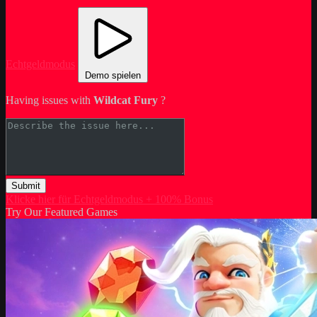
Echtgeldmodus
Demo spielen
Having issues with
Wildcat Fury
?
Submit
Klicke hier für Echtgeldmodus + 100% Bonus
Try Our Featured Games