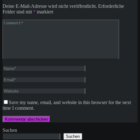
Deine E-Mail-Adresse wird nicht veröffentlicht.
Erforderliche
Felder sind mit
*
markiert
Save my name, email, and website in this browser for the next
time I comment.
Suchen
Suchen