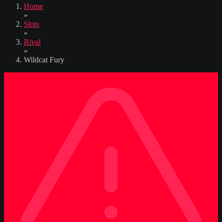
Home
»
Slots
»
Rival
»
Wildcat Fury