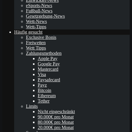
Entwickler-News
eSports-News
Fußball-News
Gesetzgebung-News
Wett-News
Wett-Tipps
Häufig gesucht
Exclusive Bonis
Freiwetten
Wett Tipps
Zahlungsmethoden
Apple Pay
Google Pay
Mastercard
Visa
Paysafecard
Payz
Bitcoin
Ethereum
Tether
Limits
Nicht eingeschränkt
90.000€ pro Monat
80.000€ pro Monat
20.000€ pro Monat