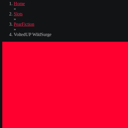
Home
»
Slots
»
PearFiction
»
VoltedUP WildSurge