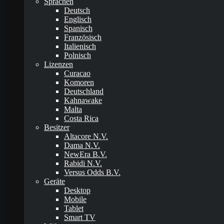
Sprachen
Deutsch
Englisch
Spanisch
Französisch
Italienisch
Polnisch
Lizenzen
Curacao
Komoren
Deutschland
Kahnawake
Malta
Costa Rica
Besitzer
Altacore N.V.
Dama N.V.
NewEra B.V.
Rabidi N.V.
Versus Odds B.V.
Geräte
Desktop
Mobile
Tablet
Smart TV