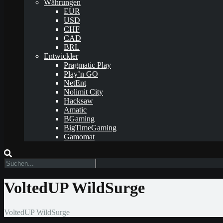
Währungen
EUR
USD
CHF
CAD
BRL
Entwickler
Pragmatic Play
Play’n GO
NetEnt
Nolimit City
Hacksaw
Amatic
BGaming
BigTimeGaming
Gamomat
VoltedUP WildSurge
VoltedUP WildSurge