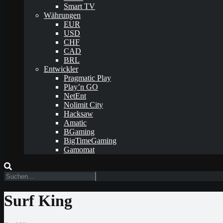
Smart TV
Währungen
EUR
USD
CHF
CAD
BRL
Entwickler
Pragmatic Play
Play’n GO
NetEnt
Nolimit City
Hacksaw
Amatic
BGaming
BigTimeGaming
Gamomat
Surf King