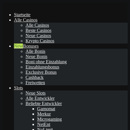
Startseite
Alle Casinos
Alle Casinos
Beste Casinos
Neue Casinos
Krypto Casinos
Bonuses
Alle Bonis
Neue Bonis
Boni ohne Einzahlung
Einzahlungsbonus
Exclusive Bonus
Cashback
Freiwetten
Slots
Neue Slots
Alle Entwickler
Beliebte Entwickler
Gamomat
Merkur
Microgaming
NetEnt
NoLimit