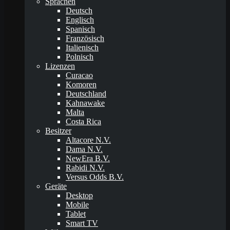
Sprachen
Deutsch
Englisch
Spanisch
Französisch
Italienisch
Polnisch
Lizenzen
Curacao
Komoren
Deutschland
Kahnawake
Malta
Costa Rica
Besitzer
Altacore N.V.
Dama N.V.
NewEra B.V.
Rabidi N.V.
Versus Odds B.V.
Geräte
Desktop
Mobile
Tablet
Smart TV