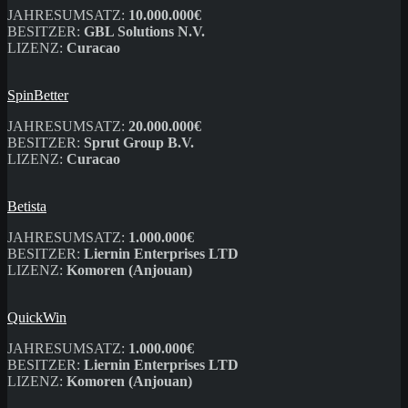
JAHRESUMSATZ:
10.000.000€
BESITZER:
GBL Solutions N.V.
LIZENZ:
Curacao
SpinBetter
JAHRESUMSATZ:
20.000.000€
BESITZER:
Sprut Group B.V.
LIZENZ:
Curacao
Betista
JAHRESUMSATZ:
1.000.000€
BESITZER:
Liernin Enterprises LTD
LIZENZ:
Komoren (Anjouan)
QuickWin
JAHRESUMSATZ:
1.000.000€
BESITZER:
Liernin Enterprises LTD
LIZENZ:
Komoren (Anjouan)