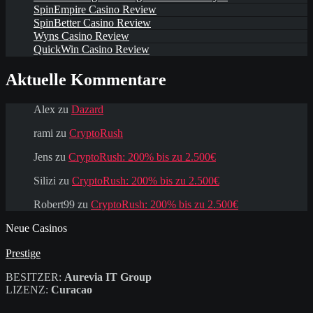
SpinEmpire Casino Review
SpinBetter Casino Review
Wyns Casino Review
QuickWin Casino Review
Aktuelle Kommentare
Alex
zu
Dazard
rami
zu
CryptoRush
Jens
zu
CryptoRush: 200% bis zu 2.500€
Silizi
zu
CryptoRush: 200% bis zu 2.500€
Robert99
zu
CryptoRush: 200% bis zu 2.500€
Neue Casinos
Prestige
BESITZER:
Aurevia IT Group
LIZENZ:
Curacao