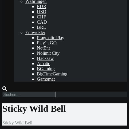
Währungen
EUR
USD
CHF
CAD
BRL
Entwickler
Pragmatic Play
Play’n GO
NetEnt
Nolimit City
Hacksaw
Amatic
BGaming
BigTimeGaming
Gamomat
Sticky Wild Bell
Sticky Wild Bell