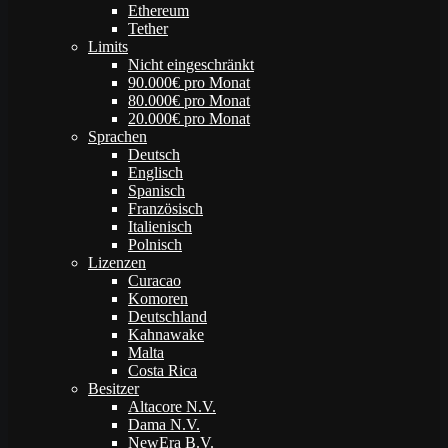
Ethereum
Tether
Limits
Nicht eingeschränkt
90.000€ pro Monat
80.000€ pro Monat
20.000€ pro Monat
Sprachen
Deutsch
Englisch
Spanisch
Französisch
Italienisch
Polnisch
Lizenzen
Curacao
Komoren
Deutschland
Kahnawake
Malta
Costa Rica
Besitzer
Altacore N.V.
Dama N.V.
NewEra B.V.