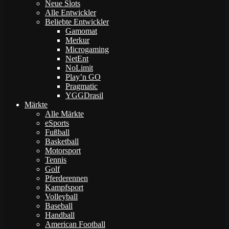
Neue Slots
Alle Entwickler
Beliebte Entwickler
Gamomat
Merkur
Microgaming
NetEnt
NoLimit
Play’n GO
Pragmatic
YGGDrasil
Märkte
Alle Märkte
eSports
Fußball
Basketball
Motorsport
Tennis
Golf
Pferderennen
Kampfsport
Volleyball
Baseball
Handball
American Football