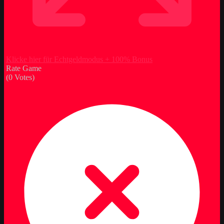
Klicke hier für Echtgeldmodus + 100% Bonus
Rate Game
(
0
Votes)