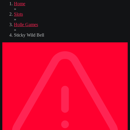
Home
»
Slots
»
Holle Games
»
Sticky Wild Bell