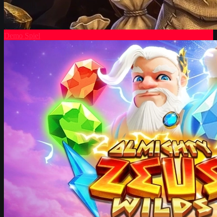
Demo Spiel