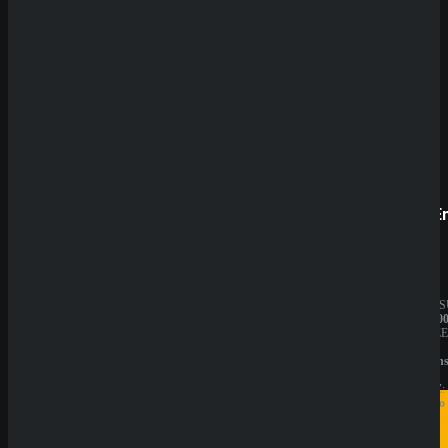
Neue Casinos
Prestige
SpinE
BESITZER:
JAHRES
Aurevia
10.000.0
IT
BESITZE
Group
GBL
LIZENZ:
Solution
Curacao
N.V.
LIZENZ:
Curacao