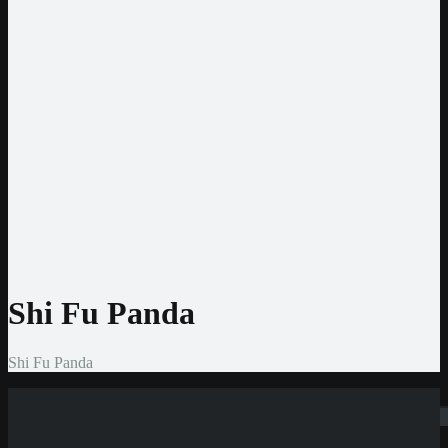
EUR
USD
CHF
CAD
BRL
Entwickler
Pragmatic Play
Play’n GO
NetEnt
Nolimit City
Hacksaw
Amatic
BGaming
BigTimeGaming
Gamomat
Shi Fu Panda
Shi Fu Panda
Suchen
Home
»