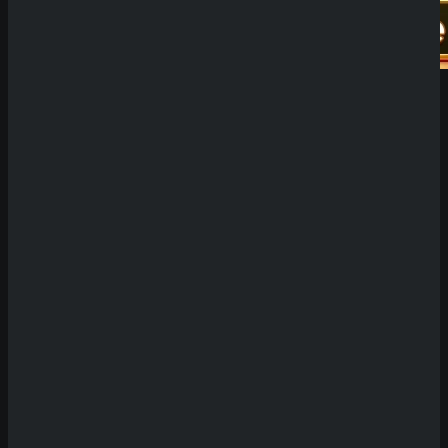
Demo Spiel
Demo Spiel