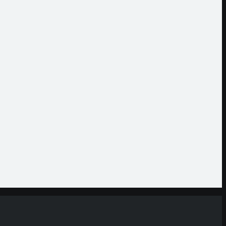
Suchen
Suchen