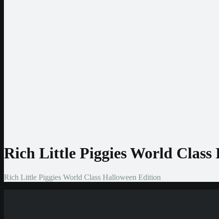
Entw
Rich Little Piggies World Class
Rich Little Piggies World Class Halloween Edition
Home
»