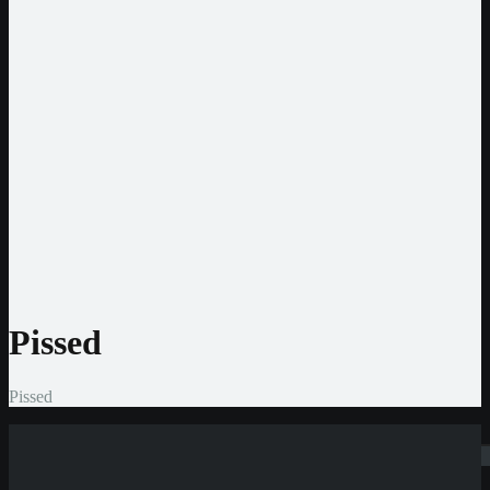
EUR
USD
CHF
CAD
BRL
Entwickler
Pragmatic Play
Play’n GO
NetEnt
Nolimit City
Hacksaw
Amatic
BGaming
BigTimeGaming
Gamomat
Pissed
Pissed
Suchen
Home
»