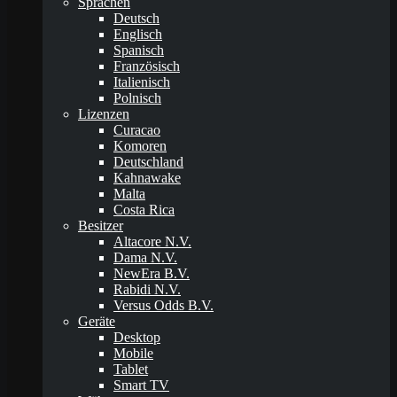
Sprachen
Deutsch
Englisch
Spanisch
Französisch
Italienisch
Polnisch
Lizenzen
Curacao
Komoren
Deutschland
Kahnawake
Malta
Costa Rica
Besitzer
Altacore N.V.
Dama N.V.
NewEra B.V.
Rabidi N.V.
Versus Odds B.V.
Geräte
Desktop
Mobile
Tablet
Smart TV