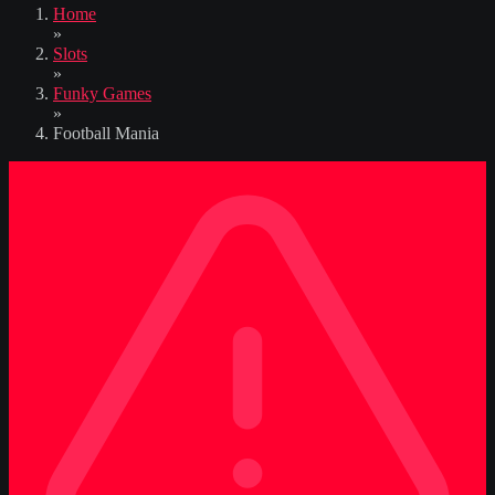
Home
»
Slots
»
Funky Games
»
Football Mania