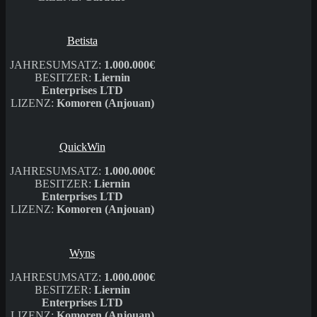
Betista
JAHRESUMSATZ:
1.000.000€
BESITZER:
Liernin
Enterprises LTD
LIZENZ:
Komoren (Anjouan)
QuickWin
JAHRESUMSATZ:
1.000.000€
BESITZER:
Liernin
Enterprises LTD
LIZENZ:
Komoren (Anjouan)
Wyns
JAHRESUMSATZ:
1.000.000€
BESITZER:
Liernin
Enterprises LTD
LIZENZ:
Komoren (Anjouan)