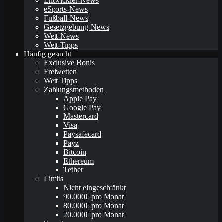
Entwickler-News
eSports-News
Fußball-News
Gesetzgebung-News
Wett-News
Wett-Tipps
Häufig gesucht
Exclusive Bonis
Freiwetten
Wett Tipps
Zahlungsmethoden
Apple Pay
Google Pay
Mastercard
Visa
Paysafecard
Payz
Bitcoin
Ethereum
Tether
Limits
Nicht eingeschränkt
90.000€ pro Monat
80.000€ pro Monat
20.000€ pro Monat