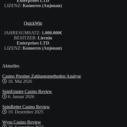
Enterprises LTD
LIZENZ:
Komoren (Anjouan)
QuickWin
JAHRESUMSATZ:
1.000.000€
BESITZER:
Liernin
Enterprises LTD
LIZENZ:
Komoren (Anjouan)
Aktuelles
Casino Prestige Zahlungsmethoden Analyse
18. Mai 2026
SpinEmpire Casino Review
6. Januar 2026
SpinBetter Casino Review
19. Dezember 2025
Wyns Casino Review