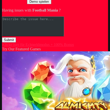
Demo spielen
Having issues with
Football Mania
?
Submit
Klicke hier für Echtgeldmodus + 100% Bonus
Try Our Featured Games