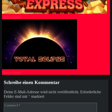
Demo Spiel
Demo Spiel
Schreibe einen Kommentar
Deine E-Mail-Adresse wird nicht veröffentlicht.
Erforderliche
Felder sind mit
*
markiert