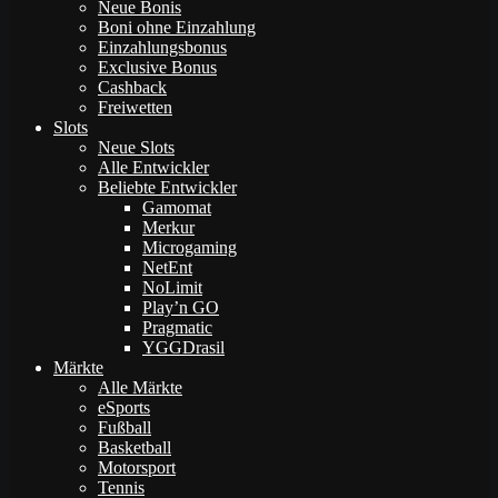
Neue Bonis
Boni ohne Einzahlung
Einzahlungsbonus
Exclusive Bonus
Cashback
Freiwetten
Slots
Neue Slots
Alle Entwickler
Beliebte Entwickler
Gamomat
Merkur
Microgaming
NetEnt
NoLimit
Play’n GO
Pragmatic
YGGDrasil
Märkte
Alle Märkte
eSports
Fußball
Basketball
Motorsport
Tennis