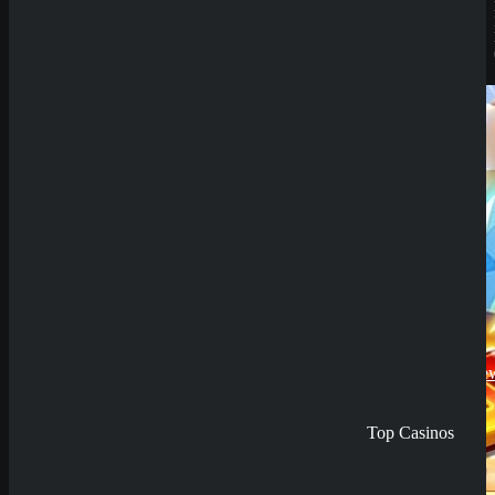
Submit
Klicke hier für Echtgeldmodus + 100% Bonus
Try Our Featured Games
Aktuelles
Casino Prestige
Zahlungsmethoden
Analyse
18. Mai 2026
SpinEmpire Casino
Review
6. Januar 2026
SpinBetter Casino
Review
19. Dezember
2025
Wyns Casino Revie
30. September
2025
Top Casinos