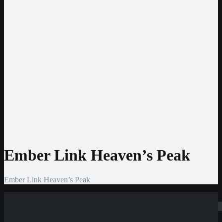
EUR
USD
CHF
CAD
BRL
Entwickler
Pragmatic Play
Play’n GO
NetEnt
Nolimit City
Hacksaw
Amatic
BGaming
BigTimeGaming
Gamomat
Ember Link Heaven’s Peak
Ember Link Heaven’s Peak
Suchen
Home
»