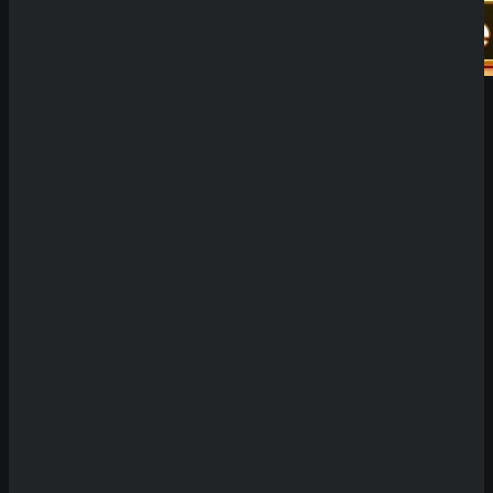
Demo Spiel
Demo Spiel