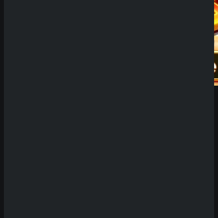
Demo Spiel
Demo Spiel