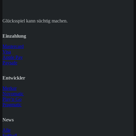
Glücksspiel kann süchtig machen.
Einzahlung
Mastercard
Visa
Apple Pay
Paysafe
Entwickler
Merkur
Novomatic
Play'n Go
Pragmatic
News
Alle
Fußball