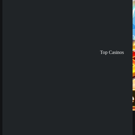
Review
6. Januar 2026
SpinBetter Casino
Review
19. Dezember
2025
Wyns Casino Revie
30. September
2025
Top Casinos
Demo Spiel