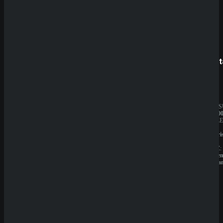
SpinBetter
Betist
JAHRESUMSATZ:
JAHRES
20.000.000€
1.000.00
BESITZER:
BESITZE
Sprut
Liernin
Group
Enterpri
B.V.
LTD
LIZENZ:
LIZENZ:
Curacao
Komore
(Anjoua